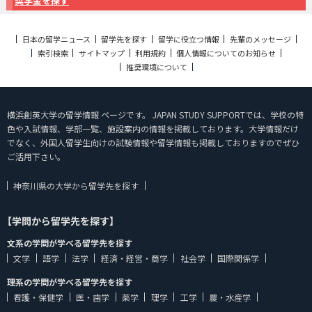
奨学金を探す
日本の留学ニュース
留学先を探す
留学に役立つ情報
先輩のメッセージ
索引検索
サイトマップ
利用規約
個人情報についてのお知らせ
推奨環境について
横浜創英大学の留学情報 ページです。 JAPAN STUDY SUPPORTでは、学校の特
色や入試情報、学部一覧、施設案内の情報を掲載しております。大学情報だけ
でなく、外国人留学生向けの試験情報や留学情報も掲載しておりますのでぜひ
ご活用下さい。
神奈川県の大学から留学先を探す
【学問から留学先を探す】
文系の学問が学べる留学先を探す
文学
語学
法学
経済・経営・商学
社会学
国際関係学
理系の学問が学べる留学先を探す
看護・保健学
医・歯学
薬学
理学
工学
農・水産学