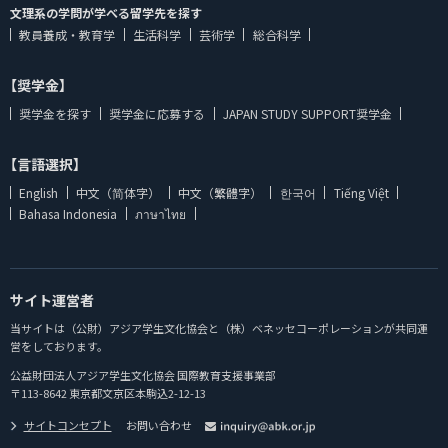
文理系の学問が学べる留学先を探す
教員養成・教育学
生活科学
芸術学
総合科学
【奨学金】
奨学金を探す
奨学金に応募する
JAPAN STUDY SUPPORT奨学金
【言語選択】
English
中文（简体字）
中文（繁體字）
한국어
Tiếng Việt
Bahasa Indonesia
ภาษาไทย
サイト運営者
当サイトは（公財）アジア学生文化協会と（株）ベネッセコーポレーションが共同運
営をしております。
公益財団法人アジア学生文化協会 国際教育支援事業部
〒113-8642 東京都文京区本駒込2-12-13
サイトコンセプト
お問い合わせ