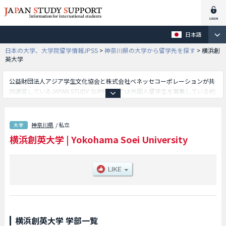
日本語
日本の大学、大学院留学情報JPSS
>
神奈川県の大学から留学先を探す
>
横浜創
英大学
公益財団法人アジア学生文化協会と株式会社ベネッセコーポレーションが共
同運営しているJAPAN STUDY SUPPORTでは外国人留学生を募集している約
1,300校の大学・大学院・短大・専門学校情報を掲載しています。
こちらでは横浜創英大学に関する詳細情報を記載しており、等、学部別情報
や、募集定員や合格者数など入試情報、施設案内、アクセスなど外国人留学
神奈川県
/ 私立
生に必要な情報を掲載しているので是非ご利用ください。
横浜創英大学
|
Yokohama Soei University
横浜創英大学 学部一覧