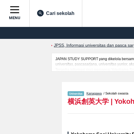
Cari sekolah
MENU
JPSS, Informasi universitas dan pasca sa
JAPAN STUDY SUPPORT yang dikelola bersama o
universitas, pascasarjana, universitas yunior,
Tersedia informasi rinci mengenai Yokohama Soe
seperti kuota untuk jumlah pendaftar dan jumla
Silakan memanfaatkannya.
Kanagawa
/ Sekolah swasta
横浜創英大学
|
Yokoh