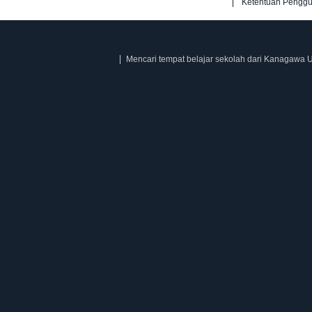
Ketentuan Pengg
Mencari tempat belajar sekolah dari Kanagawa U