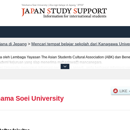
Yokohama Soei University | Jika ingin belajar di Jepang, "JPSS"
rjana di Jepang
>
Mencari tempat belajar sekolah dari Kanagawa Univer
leh Lembaga Yayasan The Asian Students Cultural Association (ABK) dan Benes
 akademi kejuruan yang siap menerima mahasiswa(i) mancanegara.
i University, mencakup informasi per fakultas seperti , serta berbagai informasi
h kelulusan ujian masuk mahasiswa(i) mancanegara, informasi mengenai ujian mas
ama Soei University