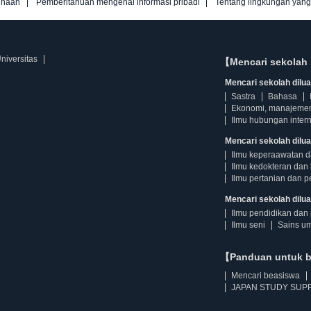
unaan
Pemberitahuan mengenai informasi pribadi
Tentang lingkungan yan
niversitas
【Mencari sekolah 
Mencari sekolah diluar
Sastra
Bahasa
Ekonomi, manajeme
Ilmu hubungan intern
Mencari sekolah dilua
Ilmu keperaawatan 
Ilmu kedokteran dan 
Ilmu pertanian dan p
Mencari sekolah diluar
Ilmu pendidikan dan 
Ilmu seni
Sains u
【Panduan untuk 
Mencari beasiswa
JAPAN STUDY SUPP