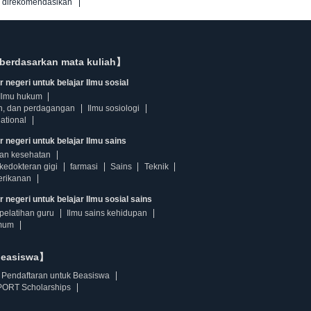
g direkomendasikan
berdasarkan mata kuliah】
 negeri untuk belajar Ilmu sosial
Ilmu hukum
n, dan perdagangan
Ilmu sosiologi
ational
r negeri untuk belajar Ilmu sains
dan kesehatan
kedokteran gigi
farmasi
Sains
Teknik
erikanan
 negeri untuk belajar Ilmu sosial sains
pelatihan guru
Ilmu sains kehidupan
mum
beasiswa】
Pendaftaran untuk Beasiswa
ORT Scholarships