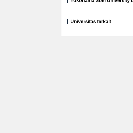
Yokohama Soei University D
Universitas terkait