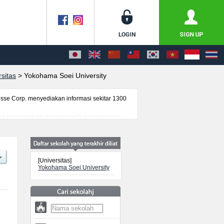
sitas
>
Yokohama Soei University
se Corp. menyediakan informasi sekitar 1300
 yang berguna bagi mahasiswa(i) mancanegara
uk, prasarana kampus, akses jalan, dan lainnya.
[Universitas]
Yokohama Soei University