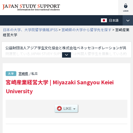
日本語
日本の大学、大学院留学情報JPSS
>
宮崎県の大学から留学先を探す
>
宮崎産業
経営大学
公益財団法人アジア学生文化協会と株式会社ベネッセコーポレーションが共
同運営しているJAPAN STUDY SUPPORTでは外国人留学生を募集している約
1,300校の大学・大学院・短大・専門学校情報を掲載しています。
こちらでは宮崎産業経営大学に関する詳細情報を記載しており、法学部や経
営学部等、学部別情報や、募集定員や合格者数など入試情報、施設案内、ア
宮崎県
/ 私立
クセスなど外国人留学生に必要な情報を掲載しているので是非ご利用くださ
宮崎産業経営大学
|
Miyazaki Sangyou Keiei
い。
University