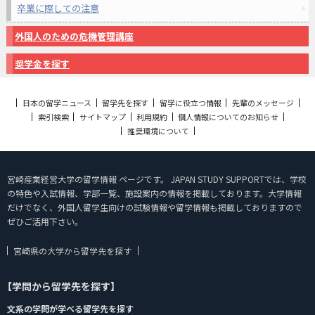
卒業に際しての注意
外国人のための危機管理講座
奨学金を探す
日本の留学ニュース
留学先を探す
留学に役立つ情報
先輩のメッセージ
索引検索
サイトマップ
利用規約
個人情報についてのお知らせ
推奨環境について
宮崎産業経営大学の留学情報 ページです。 JAPAN STUDY SUPPORTでは、学校
の特色や入試情報、学部一覧、施設案内の情報を掲載しております。大学情報
だけでなく、外国人留学生向けの試験情報や留学情報も掲載しておりますので
ぜひご活用下さい。
宮崎県の大学から留学先を探す
【学問から留学先を探す】
文系の学問が学べる留学先を探す