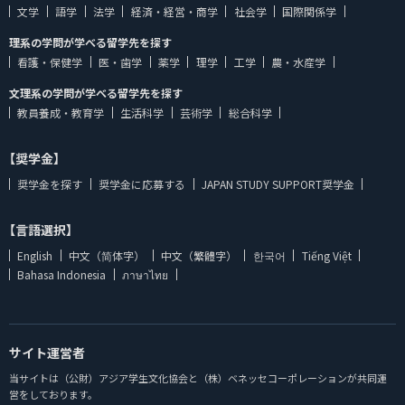
文学
語学
法学
経済・経営・商学
社会学
国際関係学
理系の学問が学べる留学先を探す
看護・保健学
医・歯学
薬学
理学
工学
農・水産学
文理系の学問が学べる留学先を探す
教員養成・教育学
生活科学
芸術学
総合科学
【奨学金】
奨学金を探す
奨学金に応募する
JAPAN STUDY SUPPORT奨学金
【言語選択】
English
中文（简体字）
中文（繁體字）
한국어
Tiếng Việt
Bahasa Indonesia
ภาษาไทย
サイト運営者
当サイトは（公財）アジア学生文化協会と（株）ベネッセコーポレーションが共同運
営をしております。