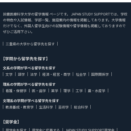
鈴鹿医療科学大学の留学情報 ページです。 JAPAN STUDY SUPPORTでは、学校
の特色や入試情報、学部一覧、施設案内の情報を掲載しております。大学情報
だけでなく、外国人留学生向けの試験情報や留学情報も掲載しておりますので
ぜひご活用下さい。
三重県の大学から留学先を探す
【学問から留学先を探す】
文系の学問が学べる留学先を探す
文学
語学
法学
経済・経営・商学
社会学
国際関係学
理系の学問が学べる留学先を探す
看護・保健学
医・歯学
薬学
理学
工学
農・水産学
文理系の学問が学べる留学先を探す
教員養成・教育学
生活科学
芸術学
総合科学
【奨学金】
奨学金を探す
奨学金に応募する
JAPAN STUDY SUPPORT奨学金