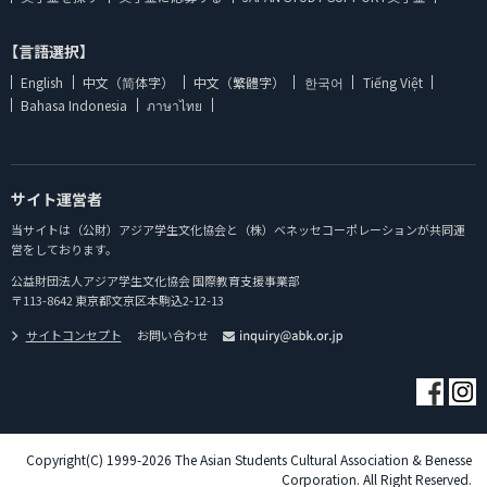
【言語選択】
English
中文（简体字）
中文（繁體字）
한국어
Tiếng Việt
Bahasa Indonesia
ภาษาไทย
サイト運営者
当サイトは（公財）アジア学生文化協会と（株）ベネッセコーポレーションが共同運
営をしております。
公益財団法人アジア学生文化協会 国際教育支援事業部
〒113-8642 東京都文京区本駒込2-12-13
サイトコンセプト
お問い合わせ
Copyright(C) 1999-2026 The Asian Students Cultural Association & Benesse
Corporation. All Right Reserved.