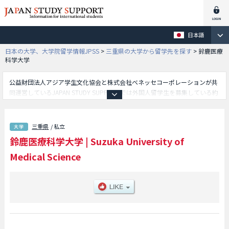
日本語
日本の大学、大学院留学情報JPSS
>
三重県の大学から留学先を探す
>
鈴鹿医療
科学大学
公益財団法人アジア学生文化協会と株式会社ベネッセコーポレーションが共
同運営しているJAPAN STUDY SUPPORTでは外国人留学生を募集している約
1,300校の大学・大学院・短大・専門学校情報を掲載しています。
こちらでは鈴鹿医療科学大学に関する詳細情報を記載しており、薬学部や保
健衛生学部や医用工学部や看護学部等、学部別情報や、募集定員や合格者数
三重県
/ 私立
など入試情報、施設案内、アクセスなど外国人留学生に必要な情報を掲載し
鈴鹿医療科学大学
|
Suzuka University of
ているので是非ご利用ください。
Medical Science