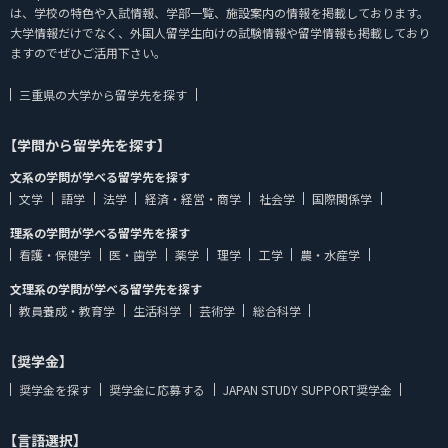
は、学校の特色や入試情報、学部一覧、施設案内の情報を掲載しております。
大学情報だけでなく、外国人留学生向けの試験情報や留学情報も掲載しており
ますのでぜひご活用下さい。
三重県の大学から留学先を探す
【学問から留学先を探す】
文系の学問が学べる留学先を探す
文学
語学
法学
経済・経営・商学
社会学
国際関係学
理系の学問が学べる留学先を探す
看護・保健学
医・歯学
薬学
理学
工学
農・水産学
文理系の学問が学べる留学先を探す
教員養成・教育学
生活科学
芸術学
総合科学
【奨学金】
奨学金を探す
奨学金に応募する
JAPAN STUDY SUPPORT奨学金
【言語選択】