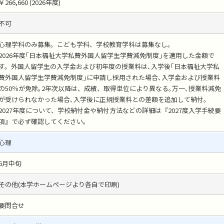
￥266,660 (2026年度)
不可
心理学科のみ募集。こども学科、学校教育学科は募集なし。
2026年度｢日本福祉大学私費外国人留学生学費減免制度｣を適用した金額で
す。外国人留学生の入学金および初年度の授業料は､入学後｢日本福祉大学私
費外国人留学生学費減免制度｣に申請し採用された場合､入学金および授業料
の50％が免除｡2年次以降は、成績、取得単位により異なる｡万一､授業料減免
が受けられなかった場合､入学後に正規授業料との差額を追加して納付。
2027年度について、学校納付金や納付方法などの詳細は『2027度入学手続要
項』で必ず確認してください｡
心理
6月中旬
その他(本学ホームページより各自で印刷)
要問合せ