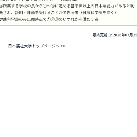
④所属する学校の長から①～③に定める基準値以上の日本語能力があると判
断され、証明・推薦を受けることができる者（健康科学部を除く）
健康科学部のみ出願時点で①②③のいずれかを満たす者
最終更新日: 2026年07月2
日本福祉大学トップページへ >>