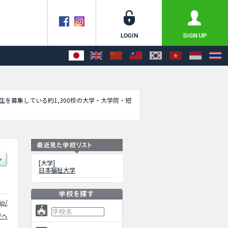
学生を募集している約1,300校の大学・大学院・短
科学部や健康科学部や総合政策（2027年4月開
ので是非ご利用ください。
[大学]
日本福祉大学
jp/
ジへ