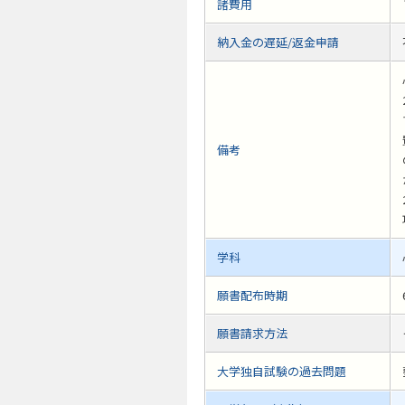
諸費用
納入金の遅延/返金申請
備考
学科
願書配布時期
願書請求方法
大学独自試験の過去問題