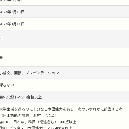
2027年2月13日
2027年3月11日
可
要
小論文、面接、プレゼンテーション
課さない
要N2(2級レベル)合格以上
大学生活を送るのに十分な日本語能力を有し、次のいずれかに該当する者
①日本語能力試験（JLPT） N2以上
②EJU「日本語」科目（記述含む） 200点以上
③BJTビジネス日本語能力テスト 400点以上