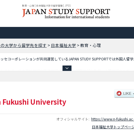
教育・心理 | 日本福祉大学の留学情報 | JPSS
県の大学から留学先を探す
>
日本福祉大学
>
教育・心理
コーポレーションが共同運営しているJAPAN STUDY SUPPORTでは外国人留
しており、社会福祉学部や経済学部や工学部や国際学部や教育・心理学部やスポーツ
数など入試情報、施設案内、アクセスなど外国人留学生に必要な情報を掲載している
 Fukushi University
オフィシャルサイト:
https://www.n-fukushi.ac.
日本福祉大学トップペー