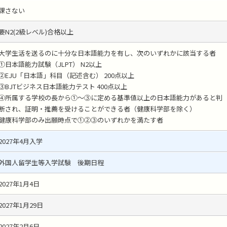
課さない
要N2(2級レベル)合格以上
大学生活を送るのに十分な日本語能力を有し、次のいずれかに該当する者
①日本語能力試験（JLPT） N2以上
②EJU「日本語」科目（記述含む） 200点以上
③BJTビジネス日本語能力テスト 400点以上
④所属する学校の長から①～③に定める基準値以上の日本語能力があると判
断され、証明・推薦を受けることができる者（健康科学部を除く）
健康科学部のみ出願時点で①②③のいずれかを満たす者
2027年4月入学
外国人留学生等入学試験 後期日程
2027年1月4日
2027年1月29日
2027年2月6日