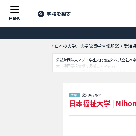
学校を探す
MENU
日本の大学、大学院留学情報JPSS
>
愛知
公益財団法人アジア学生文化協会と株式会社ベネッセ
大・専門学校情報を掲載しています。
こちらでは日本福祉大学に関する詳細情報を記載
設）学部等、学部別情報や、募集定員や合格者
愛知県
/ 私立
日本福祉大学
|
Nihon