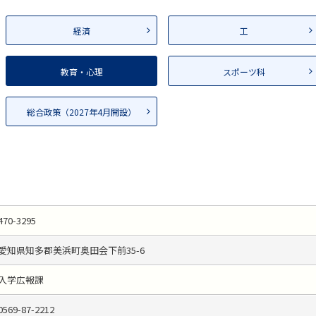
経済
工
教育・心理
スポーツ科
総合政策（2027年4月開設）
470-3295
愛知県知多郡美浜町奥田会下前35-6
入学広報課
0569-87-2212