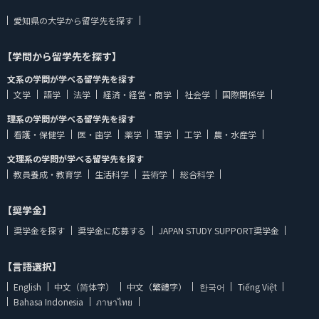
愛知県の大学から留学先を探す
【学問から留学先を探す】
文系の学問が学べる留学先を探す
文学
語学
法学
経済・経営・商学
社会学
国際関係学
理系の学問が学べる留学先を探す
看護・保健学
医・歯学
薬学
理学
工学
農・水産学
文理系の学問が学べる留学先を探す
教員養成・教育学
生活科学
芸術学
総合科学
【奨学金】
奨学金を探す
奨学金に応募する
JAPAN STUDY SUPPORT奨学金
【言語選択】
English
中文（简体字）
中文（繁體字）
한국어
Tiếng Việt
Bahasa Indonesia
ภาษาไทย