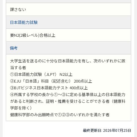
課さない
日本語能力試験
要N2(2級レベル)合格以上
備考
大学生活を送るのに十分な日本語能力を有し、次のいずれかに該
当する者
①日本語能力試験（JLPT） N2以上
②EJU「日本語」科目（記述含む） 200点以上
③BJTビジネス日本語能力テスト 400点以上
④所属する学校の長から①～③に定める基準値以上の日本語能力
があると判断され、証明・推薦を受けることができる者（健康科
学部を除く）
健康科学部のみ出願時点で①②③のいずれかを満たす者
最終更新日: 2026年07月25日