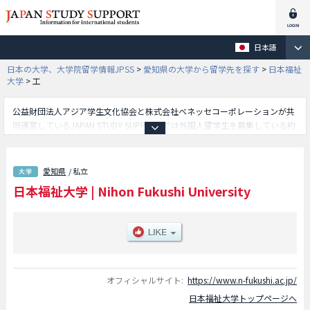
日本語
日本の大学、大学院留学情報JPSS
>
愛知県の大学から留学先を探す
>
日本福祉
大学
>
工
公益財団法人アジア学生文化協会と株式会社ベネッセコーポレーションが共
同運営しているJAPAN STUDY SUPPORTでは外国人留学生を募集している約
1,300校の大学・大学院・短大・専門学校情報を掲載しています。
こちらでは日本福祉大学に関する詳細情報を記載しており、社会福祉学部や
経済学部や工学部や国際学部や教育・心理学部やスポーツ科学部や健康科学
愛知県
/ 私立
部や総合政策（2027年4月開設）学部等、学部別情報や、募集定員や合格者
日本福祉大学
|
Nihon Fukushi University
数など入試情報、施設案内、アクセスなど外国人留学生に必要な情報を掲載
しているので是非ご利用ください。
オフィシャルサイト:
https://www.n-fukushi.ac.jp/
日本福祉大学トップページへ