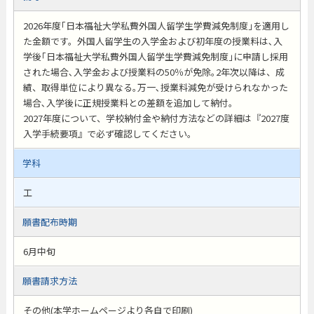
2026年度｢日本福祉大学私費外国人留学生学費減免制度｣を適用し
た金額です。外国人留学生の入学金および初年度の授業料は､入
学後｢日本福祉大学私費外国人留学生学費減免制度｣に申請し採用
された場合､入学金および授業料の50％が免除｡2年次以降は、成
績、取得単位により異なる｡万一､授業料減免が受けられなかった
場合､入学後に正規授業料との差額を追加して納付。
2027年度について、学校納付金や納付方法などの詳細は『2027度
入学手続要項』で必ず確認してください｡
学科
工
願書配布時期
6月中旬
願書請求方法
その他(本学ホームページより各自で印刷)