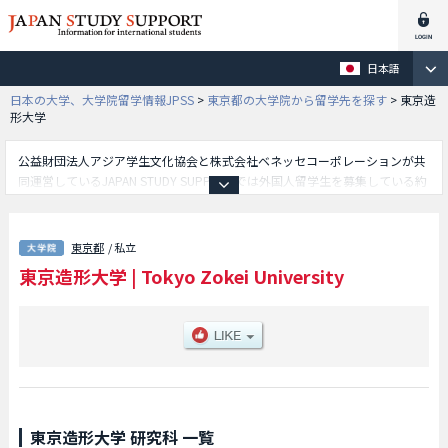
日本語
日本の大学、大学院留学情報JPSS
>
東京都の大学院から留学先を探す
>
東京造
形大学
公益財団法人アジア学生文化協会と株式会社ベネッセコーポレーションが共
同運営しているJAPAN STUDY SUPPORTでは外国人留学生を募集している約
1,300校の大学・大学院・短大・専門学校情報を掲載しています。
こちらでは東京造形大学に関する詳細情報を記載しており、造形研究科等、
研究科別情報や、募集定員や合格者数など入試情報、施設案内、アクセスな
東京都
/ 私立
ど外国人留学生に必要な情報を掲載しているので是非ご利用ください。
東京造形大学
|
Tokyo Zokei University
東京造形大学 研究科 一覧