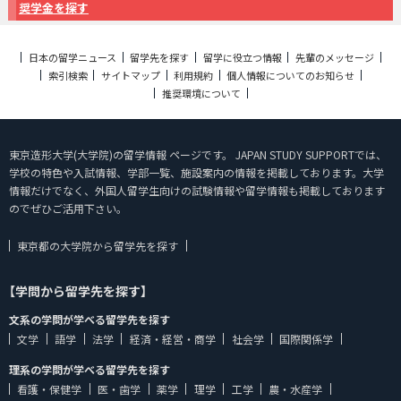
奨学金を探す
日本の留学ニュース
留学先を探す
留学に役立つ情報
先輩のメッセージ
索引検索
サイトマップ
利用規約
個人情報についてのお知らせ
推奨環境について
東京造形大学(大学院)の留学情報 ページです。 JAPAN STUDY SUPPORTでは、
学校の特色や入試情報、学部一覧、施設案内の情報を掲載しております。大学
情報だけでなく、外国人留学生向けの試験情報や留学情報も掲載しております
のでぜひご活用下さい。
東京都の大学院から留学先を探す
【学問から留学先を探す】
文系の学問が学べる留学先を探す
文学
語学
法学
経済・経営・商学
社会学
国際関係学
理系の学問が学べる留学先を探す
看護・保健学
医・歯学
薬学
理学
工学
農・水産学