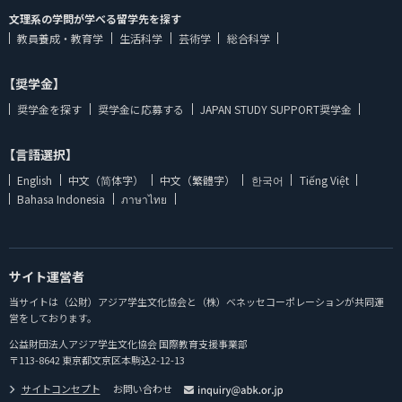
文理系の学問が学べる留学先を探す
教員養成・教育学
生活科学
芸術学
総合科学
【奨学金】
奨学金を探す
奨学金に応募する
JAPAN STUDY SUPPORT奨学金
【言語選択】
English
中文（简体字）
中文（繁體字）
한국어
Tiếng Việt
Bahasa Indonesia
ภาษาไทย
サイト運営者
当サイトは（公財）アジア学生文化協会と（株）ベネッセコーポレーションが共同運
営をしております。
公益財団法人アジア学生文化協会 国際教育支援事業部
〒113-8642 東京都文京区本駒込2-12-13
サイトコンセプト
お問い合わせ