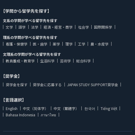
【学問から留学先を探す】
文系の学問が学べる留学先を探す
文学
語学
法学
経済・経営・商学
社会学
国際関係学
理系の学問が学べる留学先を探す
看護・保健学
医・歯学
薬学
理学
工学
農・水産学
文理系の学問が学べる留学先を探す
教員養成・教育学
生活科学
芸術学
総合科学
【奨学金】
奨学金を探す
奨学金に応募する
JAPAN STUDY SUPPORT奨学金
【言語選択】
English
中文（简体字）
中文（繁體字）
한국어
Tiếng Việt
Bahasa Indonesia
ภาษาไทย