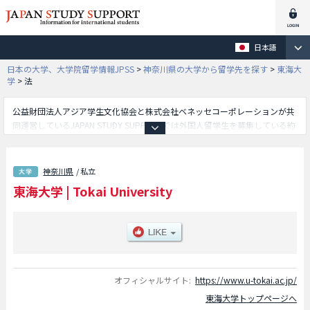
日本語
日本の大学、大学院留学情報JPSS
>
神奈川県の大学から留学先を探す
>
東海大
学
>
法
公益財団法人アジア学生文化協会と株式会社ベネッセコーポレーションが共
同運営しているJAPAN STUDY SUPPORTでは外国人留学生を募集している約
1,300校の大学・大学院・短大・専門学校情報を掲載しています。
こちらでは東海大学に関する詳細情報を記載しており、文学部や観光学部や
政治経済学部や法学部や教養学部や体育学部や理学部や情報理工学部や工学
神奈川県
/ 私立
部や情報通信学部や海洋学部や経営学部や農学部や国際文化学部や医学部や
東海大学
|
Tokai University
生物学部や文化社会学部や健康学部や国際学部や児童教育学部や建築都市学
部や人文学部や文理融合学部等、学部別情報や、募集定員や合格者数など入
試情報、施設案内、アクセスなど外国人留学生に必要な情報を掲載している
ので是非ご利用ください。
オフィシャルサイト:
https://www.u-tokai.ac.jp/
東海大学トップページへ