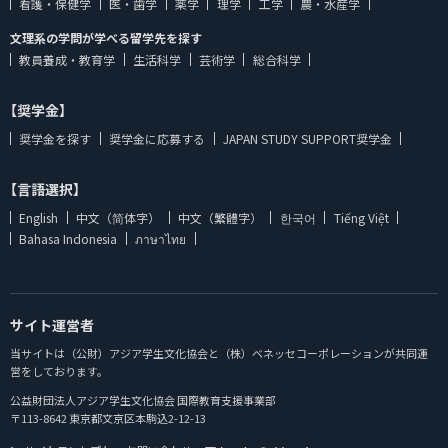
看護・保健学
医・歯学
薬学
理学
工学
農・水産学
文理系の学問が学べる留学先を探す
教員養成・教育学
生活科学
芸術学
総合科学
【奨学金】
奨学金を探す
奨学金に応募する
JAPAN STUDY SUPPORT奨学金
【言語選択】
English
中文（简体字）
中文（繁體字）
한국어
Tiếng Việt
Bahasa Indonesia
ภาษาไทย
サイト運営者
当サイトは（公財）アジア学生文化協会と（株）ベネッセコーポレーションが共同運
営をしております。
公益財団法人アジア学生文化協会 国際教育支援事業部
〒113-8642 東京都文京区本駒込2-12-13