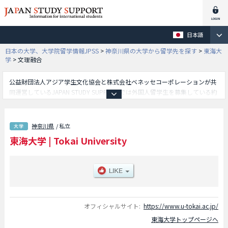
日本語
日本の大学、大学院留学情報JPSS
>
神奈川県の大学から留学先を探す
>
東海大
学
>
文理融合
公益財団法人アジア学生文化協会と株式会社ベネッセコーポレーションが共
同運営しているJAPAN STUDY SUPPORTでは外国人留学生を募集している約
1,300校の大学・大学院・短大・専門学校情報を掲載しています。
こちらでは東海大学に関する詳細情報を記載しており、文学部や観光学部や
政治経済学部や法学部や教養学部や体育学部や理学部や情報理工学部や工学
神奈川県
/ 私立
部や情報通信学部や海洋学部や経営学部や農学部や国際文化学部や医学部や
東海大学
|
Tokai University
生物学部や文化社会学部や健康学部や国際学部や児童教育学部や建築都市学
部や人文学部や文理融合学部等、学部別情報や、募集定員や合格者数など入
試情報、施設案内、アクセスなど外国人留学生に必要な情報を掲載している
ので是非ご利用ください。
オフィシャルサイト:
https://www.u-tokai.ac.jp/
東海大学トップページへ