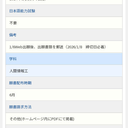
日本語能力試験
不要
備考
1/6Web出願後、出願書類を郵送（2026/1/8 締切日必着）
学科
人間情報工
願書配布時期
6月
願書請求方法
その他(ホームページ内にPDFにて掲載)