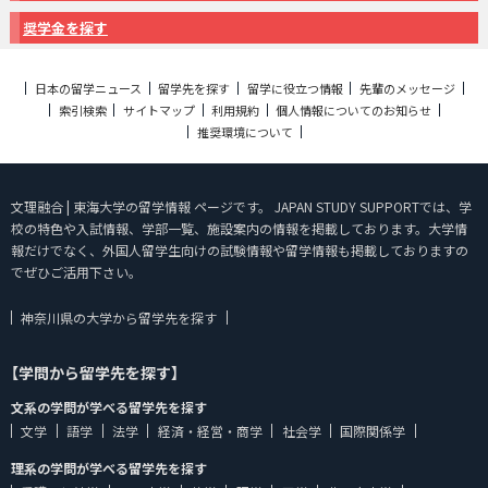
奨学金を探す
日本の留学ニュース
留学先を探す
留学に役立つ情報
先輩のメッセージ
索引検索
サイトマップ
利用規約
個人情報についてのお知らせ
推奨環境について
文理融合 | 東海大学の留学情報 ページです。 JAPAN STUDY SUPPORTでは、学
校の特色や入試情報、学部一覧、施設案内の情報を掲載しております。大学情
報だけでなく、外国人留学生向けの試験情報や留学情報も掲載しておりますの
でぜひご活用下さい。
神奈川県の大学から留学先を探す
【学問から留学先を探す】
文系の学問が学べる留学先を探す
文学
語学
法学
経済・経営・商学
社会学
国際関係学
理系の学問が学べる留学先を探す