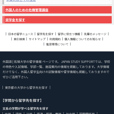
外国人のための危機管理講座
奨学金を探す
日本の留学ニュース
留学先を探す
留学に役立つ情報
先輩のメッセージ
索引検索
サイトマップ
利用規約
個人情報についてのお知らせ
推奨環境について
外国語 | 拓殖大学の留学情報 ページです。 JAPAN STUDY SUPPORTでは、学校
の特色や入試情報、学部一覧、施設案内の情報を掲載しております。大学情報
だけでなく、外国人留学生向けの試験情報や留学情報も掲載しておりますので
ぜひご活用下さい。
東京都の大学から留学先を探す
【学問から留学先を探す】
文系の学問が学べる留学先を探す
文学
語学
法学
経済・経営・商学
社会学
国際関係学