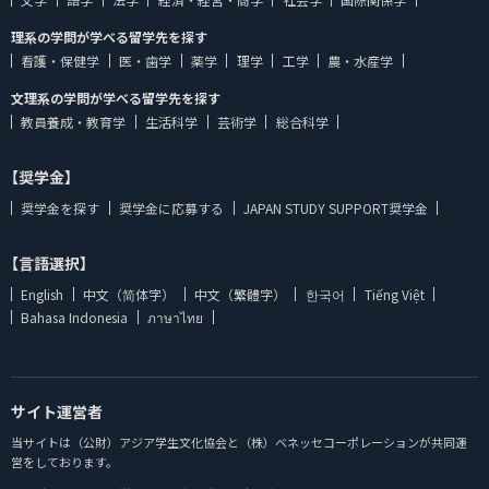
理系の学問が学べる留学先を探す
看護・保健学
医・歯学
薬学
理学
工学
農・水産学
文理系の学問が学べる留学先を探す
教員養成・教育学
生活科学
芸術学
総合科学
【奨学金】
奨学金を探す
奨学金に応募する
JAPAN STUDY SUPPORT奨学金
【言語選択】
English
中文（简体字）
中文（繁體字）
한국어
Tiếng Việt
Bahasa Indonesia
ภาษาไทย
サイト運営者
当サイトは（公財）アジア学生文化協会と（株）ベネッセコーポレーションが共同運
営をしております。