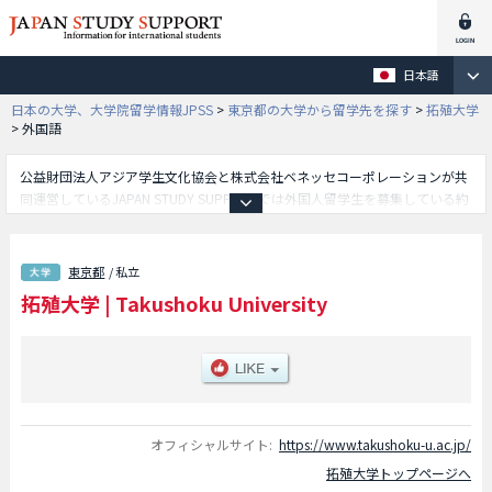
日本語
日本の大学、大学院留学情報JPSS
>
東京都の大学から留学先を探す
>
拓殖大学
>
外国語
公益財団法人アジア学生文化協会と株式会社ベネッセコーポレーションが共
同運営しているJAPAN STUDY SUPPORTでは外国人留学生を募集している約
1,300校の大学・大学院・短大・専門学校情報を掲載しています。
こちらでは拓殖大学に関する詳細情報を記載しており、商学部や政経学部や
外国語学部や工学部や国際学部等、学部別情報や、募集定員や合格者数など
東京都
/ 私立
入試情報、施設案内、アクセスなど外国人留学生に必要な情報を掲載してい
拓殖大学
|
Takushoku University
るので是非ご利用ください。
オフィシャルサイト:
https://www.takushoku-u.ac.jp/
拓殖大学トップページへ