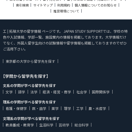
索引検索
サイトマップ
利用規約
個人情報についてのお知らせ
推奨環境について
工 | 拓殖大学の留学情報 ページです。 JAPAN STUDY SUPPORTでは、学校の特
色や入試情報、学部一覧、施設案内の情報を掲載しております。大学情報だけ
でなく、外国人留学生向けの試験情報や留学情報も掲載しておりますのでぜひ
ご活用下さい。
東京都の大学から留学先を探す
【学問から留学先を探す】
文系の学問が学べる留学先を探す
文学
語学
法学
経済・経営・商学
社会学
国際関係学
理系の学問が学べる留学先を探す
看護・保健学
医・歯学
薬学
理学
工学
農・水産学
文理系の学問が学べる留学先を探す
教員養成・教育学
生活科学
芸術学
総合科学