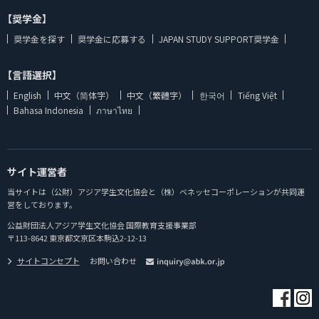
【奨学金】
奨学金を探す
奨学金に応募する
JAPAN STUDY SUPPORT奨学金
【言語選択】
English
中文（简体字）
中文（繁體字）
한국어
Tiếng Việt
Bahasa Indonesia
ภาษาไทย
サイト運営者
当サイトは（公財）アジア学生文化協会と（株）ベネッセコーポレーションが共同運
営をしております。
公益財団法人アジア学生文化協会 国際教育支援事業部
〒113-8642 東京都文京区本駒込2-12-13
サイトコンセプト
お問い合わせ