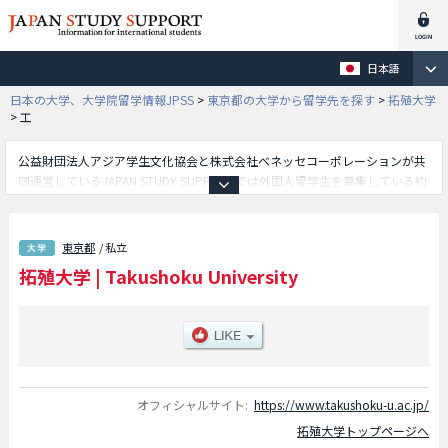
日本語
日本の大学、大学院留学情報JPSS
>
東京都の大学から留学先を探す
>
拓殖大学
>
工
公益財団法人アジア学生文化協会と株式会社ベネッセコーポレーションが共
同運営しているJAPAN STUDY SUPPORTでは外国人留学生を募集している約
1,300校の大学・大学院・短大・専門学校情報を掲載しています。
こちらでは拓殖大学に関する詳細情報を記載しており、商学部や政経学部や
外国語学部や工学部や国際学部等、学部別情報や、募集定員や合格者数など
東京都
/ 私立
入試情報、施設案内、アクセスなど外国人留学生に必要な情報を掲載してい
拓殖大学
|
Takushoku University
るので是非ご利用ください。
オフィシャルサイト:
https://www.takushoku-u.ac.jp/
拓殖大学トップページへ