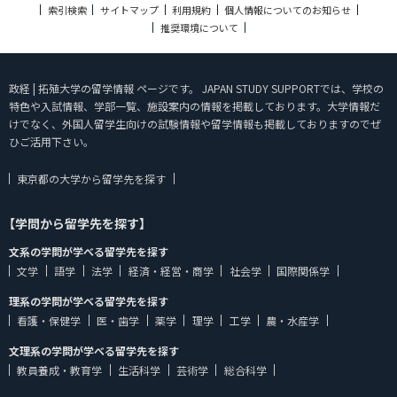
索引検索
サイトマップ
利用規約
個人情報についてのお知らせ
推奨環境について
政経 | 拓殖大学の留学情報 ページです。 JAPAN STUDY SUPPORTでは、学校の
特色や入試情報、学部一覧、施設案内の情報を掲載しております。大学情報だ
けでなく、外国人留学生向けの試験情報や留学情報も掲載しておりますのでぜ
ひご活用下さい。
東京都の大学から留学先を探す
【学問から留学先を探す】
文系の学問が学べる留学先を探す
文学
語学
法学
経済・経営・商学
社会学
国際関係学
理系の学問が学べる留学先を探す
看護・保健学
医・歯学
薬学
理学
工学
農・水産学
文理系の学問が学べる留学先を探す
教員養成・教育学
生活科学
芸術学
総合科学