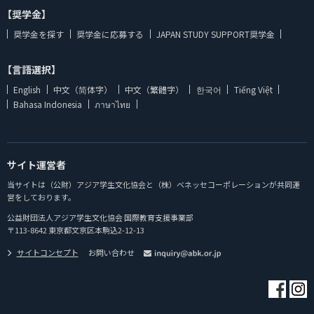
【奨学金】
奨学金を探す
奨学金に応募する
JAPAN STUDY SUPPORT奨学金
【言語選択】
English
中文（简体字）
中文（繁體字）
한국어
Tiếng Việt
Bahasa Indonesia
ภาษาไทย
サイト運営者
当サイトは（公財）アジア学生文化協会と（株）ベネッセコーポレーションが共同運
営をしております。
公益財団法人アジア学生文化協会 国際教育支援事業部
〒113-8642 東京都文京区本駒込2-12-13
サイトコンセプト
お問い合わせ