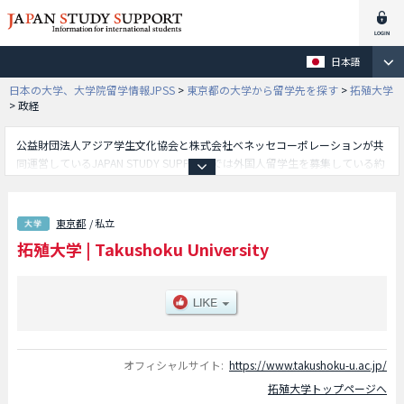
日本語
日本の大学、大学院留学情報JPSS
>
東京都の大学から留学先を探す
>
拓殖大学
>
政経
公益財団法人アジア学生文化協会と株式会社ベネッセコーポレーションが共
同運営しているJAPAN STUDY SUPPORTでは外国人留学生を募集している約
1,300校の大学・大学院・短大・専門学校情報を掲載しています。
こちらでは拓殖大学に関する詳細情報を記載しており、商学部や政経学部や
外国語学部や工学部や国際学部等、学部別情報や、募集定員や合格者数など
東京都
/ 私立
入試情報、施設案内、アクセスなど外国人留学生に必要な情報を掲載してい
拓殖大学
|
Takushoku University
るので是非ご利用ください。
オフィシャルサイト:
https://www.takushoku-u.ac.jp/
拓殖大学トップページへ