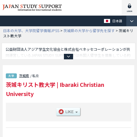
日本語
日本の大学、大学院留学情報JPSS
>
茨城県の大学から留学先を探す
>
茨城キリ
スト教大学
公益財団法人アジア学生文化協会と株式会社ベネッセコーポレーションが共
同運営しているJAPAN STUDY SUPPORTでは外国人留学生を募集している約
1,300校の大学・大学院・短大・専門学校情報を掲載しています。
こちらでは茨城キリスト教大学に関する詳細情報を記載しており、文学部や
生活科学部や経営学部等、学部別情報や、募集定員や合格者数など入試情
茨城県
/ 私立
報、施設案内、アクセスなど外国人留学生に必要な情報を掲載しているので
茨城キリスト教大学
|
Ibaraki Christian
是非ご利用ください。
University