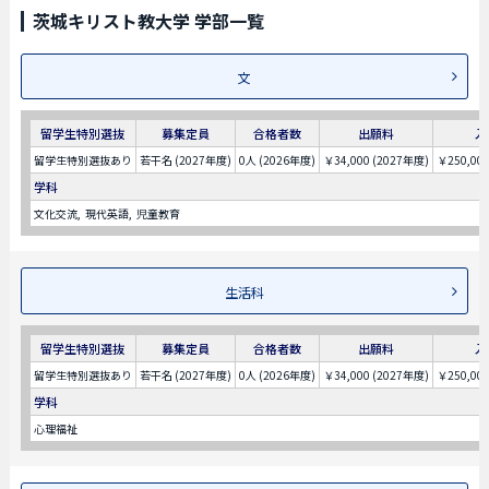
茨城キリスト教大学 学部一覧
文
留学生特別選抜
募集定員
合格者数
出願料
入
留学生特別選抜あり
若干名 (2027年度)
0人 (2026年度)
￥34,000 (2027年度)
￥250,00
学科
文化交流
現代英語
児童教育
生活科
留学生特別選抜
募集定員
合格者数
出願料
入
留学生特別選抜あり
若干名 (2027年度)
0人 (2026年度)
￥34,000 (2027年度)
￥250,00
学科
心理福祉