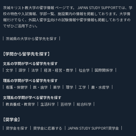
茨城キリスト教大学の留学情報 ページです。 JAPAN STUDY SUPPORTでは、学
校の特色や入試情報、学部一覧、施設案内の情報を掲載しております。大学情
報だけでなく、外国人留学生向けの試験情報や留学情報も掲載しておりますの
でぜひご活用下さい。
茨城県の大学から留学先を探す
【学問から留学先を探す】
文系の学問が学べる留学先を探す
文学
語学
法学
経済・経営・商学
社会学
国際関係学
理系の学問が学べる留学先を探す
看護・保健学
医・歯学
薬学
理学
工学
農・水産学
文理系の学問が学べる留学先を探す
教員養成・教育学
生活科学
芸術学
総合科学
【奨学金】
奨学金を探す
奨学金に応募する
JAPAN STUDY SUPPORT奨学金