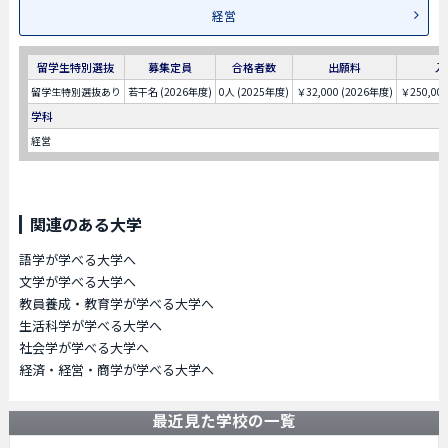
経営
留学生特別選抜
募集定員
合格者数
出願料
入
留学生特別選抜あり
若干名 (2026年度)
0人 (2025年度)
￥32,000 (2026年度)
￥250,00
学科
経営
関連のある大学
語学が学べる大学へ
文学が学べる大学へ
教員養成・教育学が学べる大学へ
生活科学が学べる大学へ
社会学が学べる大学へ
経済・経営・商学が学べる大学へ
最近見た学校の一覧