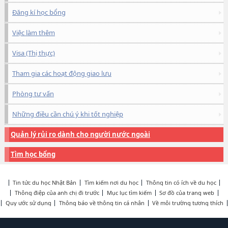
Đăng kí học bổng
Việc làm thêm
Visa (Thị thực)
Tham gia các hoạt động giao lưu
Phòng tư vấn
Những điều cần chú ý khi tốt nghiệp
Quản lý rủi ro dành cho người nước ngoài
Tìm học bổng
Tin tức du học Nhật Bản
Tìm kiếm nơi du học
Thông tin có ích về du học
Thông điệp của anh chị đi trước
Mục lục tìm kiếm
Sơ đồ của trang web
Quy ước sử dụng
Thông báo về thông tin cá nhân
Về môi trường tương thích