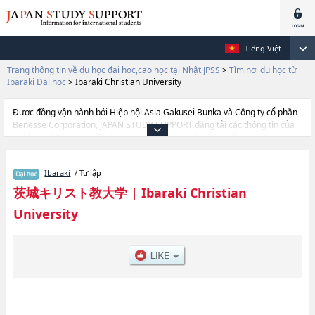
Tiếng Việt
Trang thông tin về du học đại học,cao học tại Nhật JPSS
>
Tìm nơi du học từ
Ibaraki Đại học
>
Ibaraki Christian University
Được đồng vận hành bởi Hiệp hội Asia Gakusei Bunka và Công ty cổ phần
Benesse Corporation, JAPAN STUDY SUPPORT đăng tải các thông tin của
khoảng 1.300 trường đại học, cao học, trường đại học ngắn hạn, trường
chuyên môn đang tiếp nhận du học sinh.
Tại đây có đăng các thông tin chi tiết về Ibaraki Christian University, và
Ibaraki
/ Tư lập
thông tin cần thiết dành cho du học sinh, như là về các Ngành
LiteraturehoặcNgành Life SciencehoặcNgành Business Administration,
茨城キリスト教大学
|
Ibaraki Christian
thông tin về từng ngành học, thông tin liên quan đến thi tuyển như số
University
lượng tuyển sinh, số lượng trúng tuyển, cở sở trang thiết bị, hướng dẫn địa
điểm v.v...