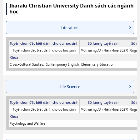
Ibaraki Christian University Danh sách các ngành
học
Literature
Tuyển chọn đặc biệt dành cho du học sinh
Số lượng tuyển sinh
Số n
Tuyển chọn đặc biệt dành cho du học sinh
Một vài người (Niên khóa 2027)
0người
Khoa
CrossｰCultural Studies
Contemporary English
Elementary Education
Life Science
Tuyển chọn đặc biệt dành cho du học sinh
Số lượng tuyển sinh
Số n
Tuyển chọn đặc biệt dành cho du học sinh
Một vài người (Niên khóa 2027)
0người
Khoa
Psychology and Welfare