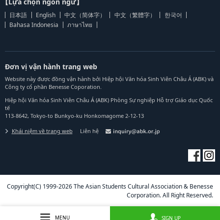
【Lựa chọn ngôn ngữ】
日本語
English
中文（简体字）
中文（繁體字）
한국어
Bahasa Indonesia
ภาษาไทย
Đơn vị vận hành trang web
Website này được đồng vận hành bởi Hiệp hội Văn hóa Sinh Viên Châu Á (ABK) và
Công ty cổ phần Benesse Coporation.
Hiệp hội Văn hóa Sinh Viên Châu Á (ABK) Phòng Sự nghiệp Hỗ trợ Giáo dục Quốc
tế
113-8642, Tokyo-to Bunkyo-ku Honkomagome 2-12-13
Khái niệm về trang web
Liên hệ
Copyright(C) 1999-2026 The Asian Students Cultural Association & Benesse
Corporation. All Right Reserved.
MENU
SIGN UP