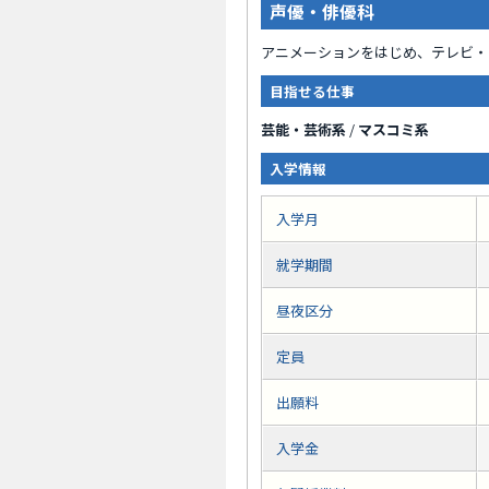
声優・俳優科
アニメーションをはじめ、テレビ・
目指せる仕事
芸能・芸術系
/
マスコミ系
入学情報
入学月
就学期間
昼夜区分
定員
出願料
入学金