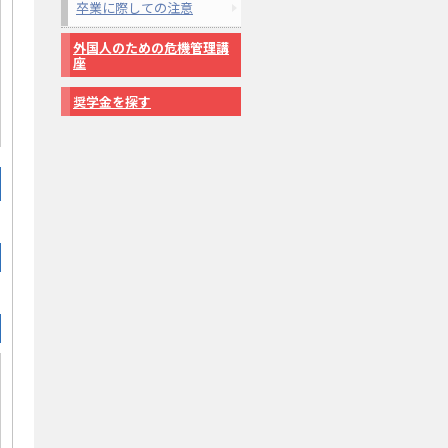
卒業に際しての注意
外国人のための危機管理講
座
奨学金を探す