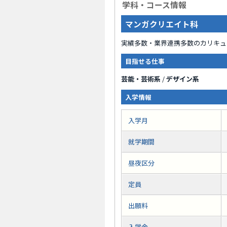
学科・コース情報
マンガクリエイト科
実績多数・業界連携多数のカリキュ
目指せる仕事
芸能・芸術系
/
デザイン系
入学情報
入学月
就学期間
昼夜区分
定員
出願料
入学金