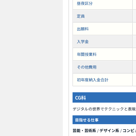
昼夜区分
定員
出願料
入学金
年間授業料
その他費用
初年度納入金合計
CG科
デジタルの世界でテクニックと表現
目指せる仕事
芸能・芸術系
/
デザイン系
/
コンピ