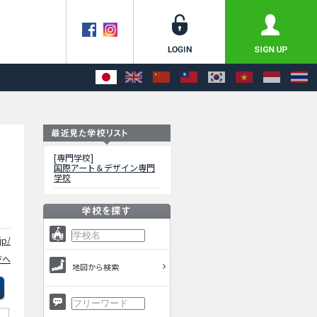
[専門学校]
国際アート＆デザイン専門
学校
jp/
ジへ
地図から検索