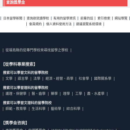
查詢獎學金
日本留學新聞
查詢欲就讀學校
有用的留學資訊
前輩的話
索引檢索
網站導覽
會員規約
個人資料使用方法
建議瀏覽系統環境
從福島縣的從專門學校來尋找留學之學校
【從學科專業搜索】
搜索可以學習文科的留學院校
文學
語言學
法學
經濟、經營、商學
社會學
國際關系學
搜索可以學習理科的留學院校
護理、保健學
醫、齒學
藥學
理學
工學
農、水產學
搜索可以學習文理科的留學院校
師範、教育學
生活科學
藝術學
綜合科學
【獎學金咨詢】