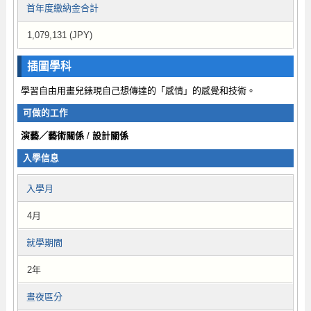
首年度繳納金合計
1,079,131 (JPY)
插圖學科
學習自由用畫兒錶現自己想傳達的「感情」的感覺和技術。
可做的工作
演藝／藝術關係
/
設計關係
入學信息
入學月
4月
就學期間
2年
晝夜區分