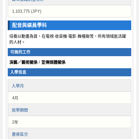
1,103,775 (JPY)
配音與縯員學科
培養以動畫為首，在電視·收音機·電影·舞檯颱等，所有領域能活躍
的人材。
可做的工作
演藝／藝術關係
/
宣傳媒體關係
入學信息
入學月
4月
就學期間
2年
晝夜區分