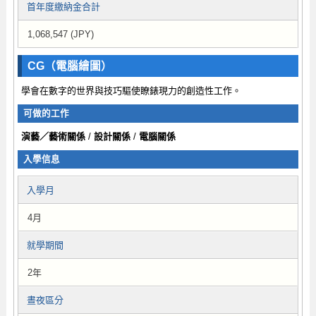
首年度繳納金合計
1,068,547 (JPY)
CG（電腦繪圖）
學會在數字的世界與技巧驅使瞭錶現力的創造性工作。
可做的工作
演藝／藝術關係
/
設計關係
/
電腦關係
入學信息
入學月
4月
就學期間
2年
晝夜區分