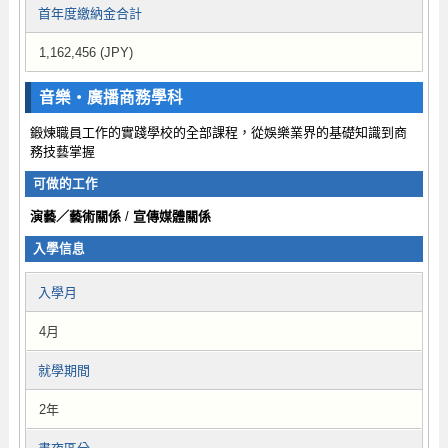
首年度繳納金合計
1,162,456 (JPY)
音樂・廣播商務學科
鍛煉職員工作的實踐學校的全部課程，從娛樂業界的基礎知識到商
務技藝掌握
可做的工作
演藝／藝術關係
/
宣傳媒體關係
入學信息
入學月
4月
就學期間
2年