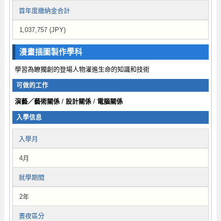
首年度繳納金合計
1,037,757 (JPY)
漫畫插圖製作學科
學習為瞭獨創的登場人物灌進生命的知識和技術
可做的工作
演藝／藝術關係
/
設計關係
/
電腦關係
入學信息
入學月
4月
就學期間
2年
晝夜區分