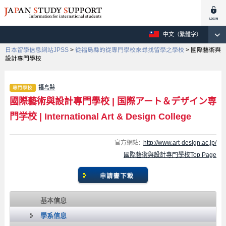
中文（繁體字）
日本留學信息網站JPSS
>
從福島縣的從專門學校來尋找留學之學校
>
國際藝術與
設計專門學校
福島縣
國際藝術與設計專門學校
|
国際アート＆デザイン専
門学校
|
International Art & Design College
官方網站:
http://www.art-design.ac.jp/
國際藝術與設計專門學校Top Page
基本信息
學系信息