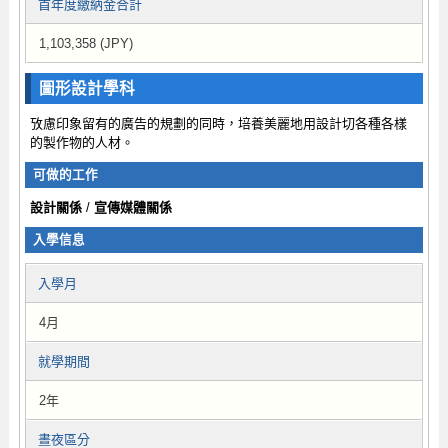
首年度繳納金合計
1,103,358 (JPY)
圖形設計學科
攷慮印象留有的廣告的規劃的同時，培養美麗地用設計切各種各樣
的製作物的人材。
可做的工作
設計關係
/
宣傳媒體關係
入學信息
入學月
4月
就學期間
2年
晝夜區分