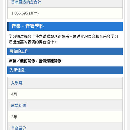
首年度繳納金合計
1,066,695 (JPY)
音樂・音響學科
学习通过舞台上使之诱惑观众的娱乐。通过实况录音和音乐会学习
演出最高的表演的舞台设计。
可做的工作
演藝／藝術關係
/
宣傳媒體關係
入學信息
入學月
4月
就學期間
2年
晝夜區分