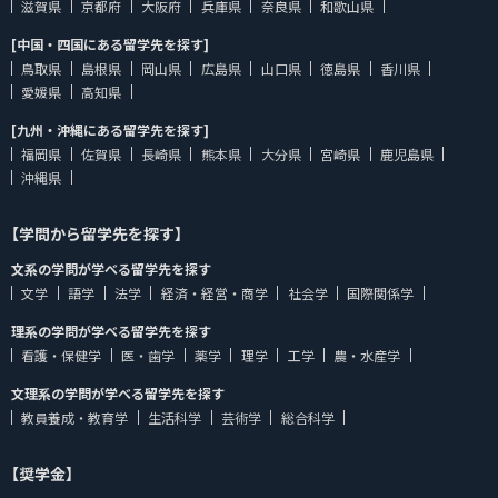
滋賀県
京都府
大阪府
兵庫県
奈良県
和歌山県
[中国・四国にある留学先を探す]
鳥取県
島根県
岡山県
広島県
山口県
徳島県
香川県
愛媛県
高知県
[九州・沖縄にある留学先を探す]
福岡県
佐賀県
長崎県
熊本県
大分県
宮崎県
鹿児島県
沖縄県
【学問から留学先を探す】
文系の学問が学べる留学先を探す
文学
語学
法学
経済・経営・商学
社会学
国際関係学
理系の学問が学べる留学先を探す
看護・保健学
医・歯学
薬学
理学
工学
農・水産学
文理系の学問が学べる留学先を探す
教員養成・教育学
生活科学
芸術学
総合科学
【奨学金】