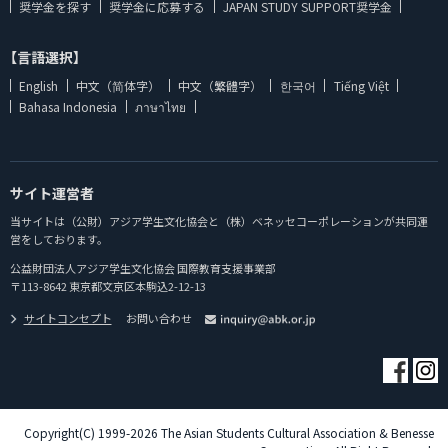
奨学金を探す
奨学金に応募する
JAPAN STUDY SUPPORT奨学金
【言語選択】
English
中文（简体字）
中文（繁體字）
한국어
Tiếng Việt
Bahasa Indonesia
ภาษาไทย
サイト運営者
当サイトは（公財）アジア学生文化協会と（株）ベネッセコーポレーションが共同運
営をしております。
公益財団法人アジア学生文化協会 国際教育支援事業部
〒113-8642 東京都文京区本駒込2-12-13
サイトコンセプト
お問い合わせ
Copyright(C) 1999-2026 The Asian Students Cultural Association & Benesse