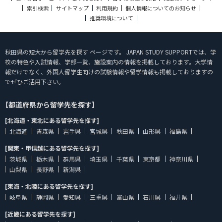
索引検索
サイトマップ
利用規約
個人情報についてのお知らせ
推奨環境について
秋田県の短大から留学先を探す ページです。 JAPAN STUDY SUPPORTでは、学
校の特色や入試情報、学部一覧、施設案内の情報を掲載しております。大学情
報だけでなく、外国人留学生向けの試験情報や留学情報も掲載しておりますの
でぜひご活用下さい。
【都道府県から留学先を探す】
[北海道・東北にある留学先を探す]
北海道
青森県
岩手県
宮城県
秋田県
山形県
福島県
[関東・甲信越にある留学先を探す]
茨城県
栃木県
群馬県
埼玉県
千葉県
東京都
神奈川県
山梨県
長野県
新潟県
[東海・北陸にある留学先を探す]
岐阜県
静岡県
愛知県
三重県
富山県
石川県
福井県
[近畿にある留学先を探す]