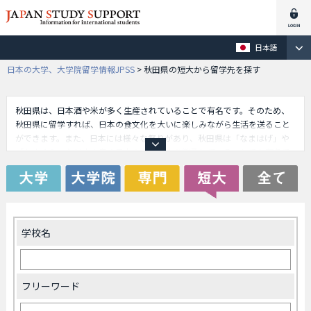
日本語
日本の大学、大学院留学情報JPSS
>
秋田県の短大から留学先を探す
秋田県は、日本酒や米が多く生産されていることで有名です。そのため、
秋田県に留学すれば、日本の食文化を大いに楽しみながら生活を送ること
ができます。また、日本には様々な祭りがあり、秋田県は「なまはげ」や
「かまくら」など古き良き日本の伝統文化を継承していることでも有名で
す。また、秋田県では海外の留学生を多く受け入れています。秋田県内に
存在する大学も、いわゆるグローバル化に対応しています。最近では、グ
ローバル５大学と称して、日本の大学の中でも特にグローバル化に対応し
た大学がメディアで取り上げられています。実はこのうちの１つが、秋田
県に位置しています。
学校名
フリーワード