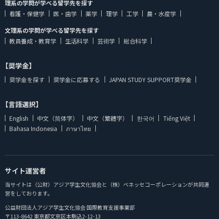
理系の学問が学べる留学先を探す
看護・保健学
医・歯学
薬学
理学
工学
農・水産学
文理系の学問が学べる留学先を探す
教員養成・教育学
生活科学
芸術学
総合科学
【奨学金】
奨学金を探す
奨学金に応募する
JAPAN STUDY SUPPORT奨学金
【言語選択】
English
中文（简体字）
中文（繁體字）
한국어
Tiếng Việt
Bahasa Indonesia
ภาษาไทย
サイト運営者
当サイトは（公財）アジア学生文化協会と（株）ベネッセコーポレーションが共同運
営をしております。
公益財団法人アジア学生文化協会 国際教育支援事業部
〒113-8642 東京都文京区本駒込2-12-13