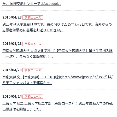
た。 国際交流センターではfacebook...
2015/04/28
2015年秋入学生受け中です。締め切りは2015年7月3日です。海外からの
志願者は早めに書類をお送りください。
2015/04/28
帝京大学短期大学 人間文化学科 【【帝京大学短期大学】留学生特別入試
（一次）、まもなく出願開始！ ...
2015/04/28
帝京大学 文 【帝京大学】１００円朝食 http://www.jpss.jp/ja/univ/314/
八王子キャンパス・宇都宮キャ...
2015/04/24
上智大学 理工 上智大学理工学部（英語コース）：2015年度秋入学のWeb
出願受付を開始しました。