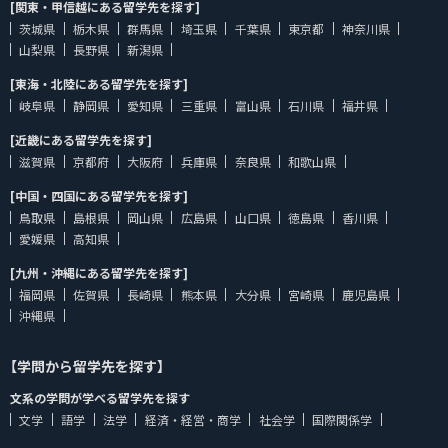
[関東・甲信越にある留学先を探す]
茨城県
栃木県
群馬県
埼玉県
千葉県
東京都
神奈川県
山梨県
長野県
新潟県
[東海・北陸にある留学先を探す]
岐阜県
静岡県
愛知県
三重県
富山県
石川県
福井県
[近畿にある留学先を探す]
滋賀県
京都府
大阪府
兵庫県
奈良県
和歌山県
[中国・四国にある留学先を探す]
鳥取県
島根県
岡山県
広島県
山口県
徳島県
香川県
愛媛県
高知県
[九州・沖縄にある留学先を探す]
福岡県
佐賀県
長崎県
熊本県
大分県
宮崎県
鹿児島県
沖縄県
【学問から留学先を探す】
文系の学問が学べる留学先を探す
文学
語学
法学
経済・経営・商学
社会学
国際関係学