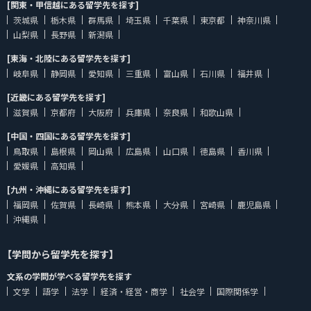
[関東・甲信越にある留学先を探す]
茨城県
栃木県
群馬県
埼玉県
千葉県
東京都
神奈川県
山梨県
長野県
新潟県
[東海・北陸にある留学先を探す]
岐阜県
静岡県
愛知県
三重県
富山県
石川県
福井県
[近畿にある留学先を探す]
滋賀県
京都府
大阪府
兵庫県
奈良県
和歌山県
[中国・四国にある留学先を探す]
鳥取県
島根県
岡山県
広島県
山口県
徳島県
香川県
愛媛県
高知県
[九州・沖縄にある留学先を探す]
福岡県
佐賀県
長崎県
熊本県
大分県
宮崎県
鹿児島県
沖縄県
【学問から留学先を探す】
文系の学問が学べる留学先を探す
文学
語学
法学
経済・経営・商学
社会学
国際関係学