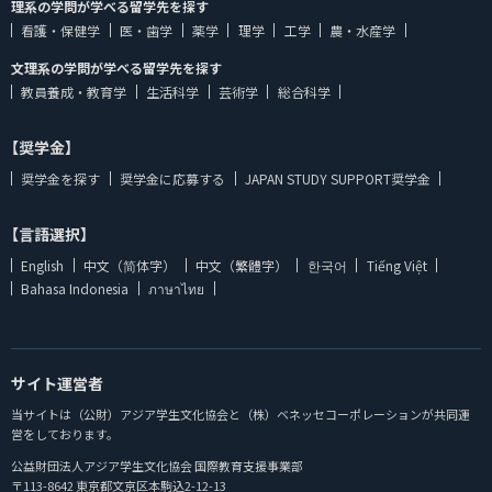
理系の学問が学べる留学先を探す
看護・保健学
医・歯学
薬学
理学
工学
農・水産学
文理系の学問が学べる留学先を探す
教員養成・教育学
生活科学
芸術学
総合科学
【奨学金】
奨学金を探す
奨学金に応募する
JAPAN STUDY SUPPORT奨学金
【言語選択】
English
中文（简体字）
中文（繁體字）
한국어
Tiếng Việt
Bahasa Indonesia
ภาษาไทย
サイト運営者
当サイトは（公財）アジア学生文化協会と（株）ベネッセコーポレーションが共同運
営をしております。
公益財団法人アジア学生文化協会 国際教育支援事業部
〒113-8642 東京都文京区本駒込2-12-13