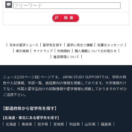
日本の留学ニュース
留学先を探す
留学に役立つ情報
先輩のメッセージ
索引検索
サイトマップ
利用規約
個人情報についてのお知らせ
推奨環境について
ニュース(150ページ目) ページです。 JAPAN STUDY SUPPORTでは、学校の特
色や入試情報、学部一覧、施設案内の情報を掲載しております。大学情報だけ
でなく、外国人留学生向けの試験情報や留学情報も掲載しておりますのでぜひ
ご活用下さい。
【都道府県から留学先を探す】
[北海道・東北にある留学先を探す]
北海道
青森県
岩手県
宮城県
秋田県
山形県
福島県