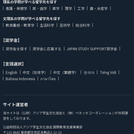
理系の学問が学べる留学先を探す
看護・保健学
医・歯学
薬学
理学
工学
農・水産学
文理系の学問が学べる留学先を探す
教員養成・教育学
生活科学
芸術学
総合科学
【奨学金】
奨学金を探す
奨学金に応募する
JAPAN STUDY SUPPORT奨学金
【言語選択】
English
中文（简体字）
中文（繁體字）
한국어
Tiếng Việt
Bahasa Indonesia
ภาษาไทย
サイト運営者
当サイトは（公財）アジア学生文化協会と（株）ベネッセコーポレーションが共同運
営をしております。
公益財団法人アジア学生文化協会 国際教育支援事業部
〒113-8642 東京都文京区本駒込2-12-13