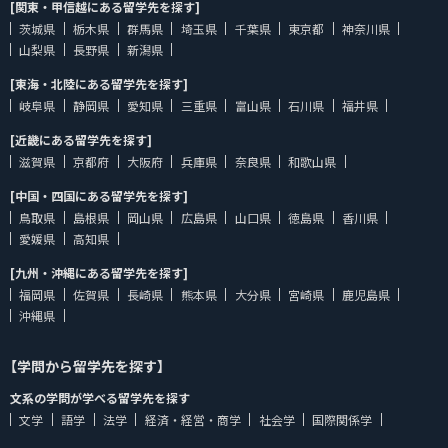
[関東・甲信越にある留学先を探す]
茨城県
栃木県
群馬県
埼玉県
千葉県
東京都
神奈川県
山梨県
長野県
新潟県
[東海・北陸にある留学先を探す]
岐阜県
静岡県
愛知県
三重県
富山県
石川県
福井県
[近畿にある留学先を探す]
滋賀県
京都府
大阪府
兵庫県
奈良県
和歌山県
[中国・四国にある留学先を探す]
鳥取県
島根県
岡山県
広島県
山口県
徳島県
香川県
愛媛県
高知県
[九州・沖縄にある留学先を探す]
福岡県
佐賀県
長崎県
熊本県
大分県
宮崎県
鹿児島県
沖縄県
【学問から留学先を探す】
文系の学問が学べる留学先を探す
文学
語学
法学
経済・経営・商学
社会学
国際関係学