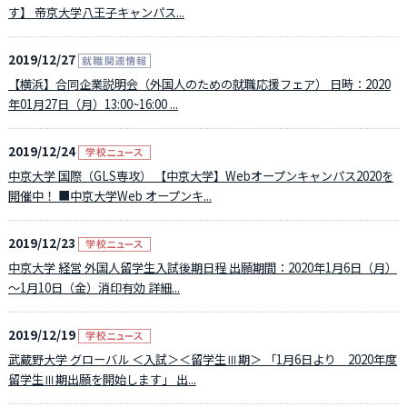
す】 帝京大学八王子キャンパス...
2019/12/27
【横浜】合同企業説明会（外国人のための就職応援フェア） 日時：2020
年01月27日（月）13:00~16:00 ...
2019/12/24
中京大学 国際（GLS専攻） 【中京大学】Webオープンキャンパス2020を
開催中！ ■中京大学Web オープンキ...
2019/12/23
中京大学 経営 外国人留学生入試後期日程 出願期間：2020年1月6日（月）
～1月10日（金）消印有効 詳細...
2019/12/19
武蔵野大学 グローバル ＜入試＞＜留学生Ⅲ期＞ 「1月6日より 2020年度
留学生Ⅲ期出願を開始します」 出...