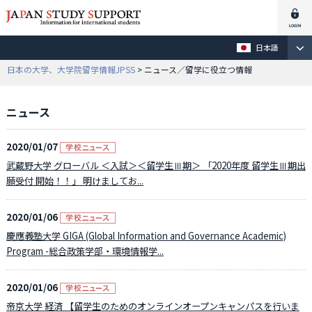
日本語
日本の大学、大学院留学情報JPSS
> ニュース／留学に役立つ情報
ニュース
2020/01/07
武蔵野大学 グローバル ＜入試＞＜留学生Ⅲ期＞ 「2020年度 留学生Ⅲ期出
願受付 開始！！」 明けましてお...
2020/01/06
慶應義塾大学 GIGA (Global Information and Governance Academic)
Program -総合政策学部・環境情報学...
2020/01/06
帝京大学 経済 【留学生のためのオンラインオープンキャンパスを行いま