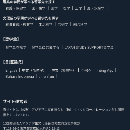
理系の学問が学べる留学先を探す
看護・保健学
医・歯学
薬学
理学
工学
農・水産学
文理系の学問が学べる留学先を探す
教員養成・教育学
生活科学
芸術学
総合科学
【奨学金】
奨学金を探す
奨学金に応募する
JAPAN STUDY SUPPORT奨学金
【言語選択】
English
中文（简体字）
中文（繁體字）
한국어
Tiếng Việt
Bahasa Indonesia
ภาษาไทย
サイト運営者
当サイトは（公財）アジア学生文化協会と（株）ベネッセコーポレーションが共同運
営をしております。
公益財団法人アジア学生文化協会 国際教育支援事業部
〒113-8642 東京都文京区本駒込2-12-13