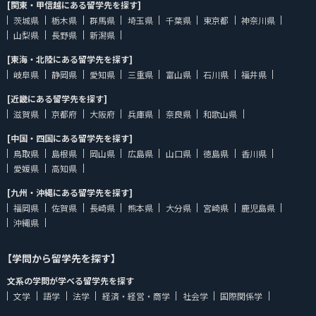
[関東・甲信越にある留学先を探す]
茨城県
栃木県
群馬県
埼玉県
千葉県
東京都
神奈川県
山梨県
長野県
新潟県
[東海・北陸にある留学先を探す]
岐阜県
静岡県
愛知県
三重県
富山県
石川県
福井県
[近畿にある留学先を探す]
滋賀県
京都府
大阪府
兵庫県
奈良県
和歌山県
[中国・四国にある留学先を探す]
鳥取県
島根県
岡山県
広島県
山口県
徳島県
香川県
愛媛県
高知県
[九州・沖縄にある留学先を探す]
福岡県
佐賀県
長崎県
熊本県
大分県
宮崎県
鹿児島県
沖縄県
【学問から留学先を探す】
文系の学問が学べる留学先を探す
文学
語学
法学
経済・経営・商学
社会学
国際関係学