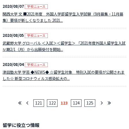
2020/08/07
関西大学 文 ■2021年度 外国人学部留学生入学試験（9月募集・11月募
集）要項が新しくなりました 2021...
2020/08/05
武蔵野大学 グローバル ＜入試＞＜留学生＞ 「2021年度外国人留学生入試
Ⅳ期2/1（月）から出願受付を開始...
2020/08/04
津田塾大学 学芸 ◆NEWS◆ ☆留学生対象 特別入試の要項が公開されま
した☆ 新型コロナウィルス感染拡大の...
121
122
123
124
125
留学に役立つ情報