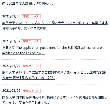
向け2021年度入試 締め切り情報◁ ...
2021/03/05
龍谷大学 みなさん、こんにちは！ 龍谷大学では4月の修了式・卒業式は体
育館 9月の修了式・卒業式は顕...
2021/03/02
法政大学 The application guidelines for the Fall 2021 admission are
available at the link below. ...
2021/02/24
龍谷大学 ★龍谷大学に留学をご検討中の皆さまへ★ 本日は2020年度に龍
谷大学 留学生別科を修了され、202...
2021/02/22
国際大学 国際関係学研究科 IUJ職員によるオンライン説明会を毎月開催し
ています。 英語を使用しますの...