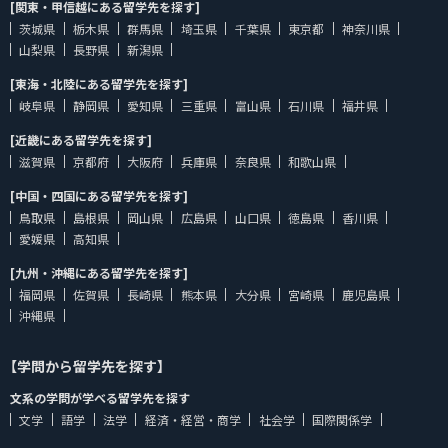
[関東・甲信越にある留学先を探す]
茨城県
栃木県
群馬県
埼玉県
千葉県
東京都
神奈川県
山梨県
長野県
新潟県
[東海・北陸にある留学先を探す]
岐阜県
静岡県
愛知県
三重県
富山県
石川県
福井県
[近畿にある留学先を探す]
滋賀県
京都府
大阪府
兵庫県
奈良県
和歌山県
[中国・四国にある留学先を探す]
鳥取県
島根県
岡山県
広島県
山口県
徳島県
香川県
愛媛県
高知県
[九州・沖縄にある留学先を探す]
福岡県
佐賀県
長崎県
熊本県
大分県
宮崎県
鹿児島県
沖縄県
【学問から留学先を探す】
文系の学問が学べる留学先を探す
文学
語学
法学
経済・経営・商学
社会学
国際関係学