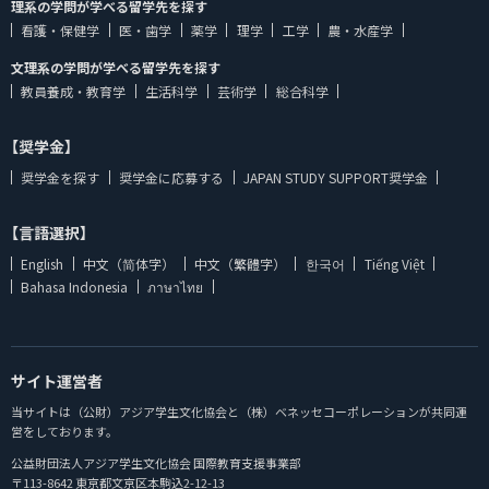
理系の学問が学べる留学先を探す
看護・保健学
医・歯学
薬学
理学
工学
農・水産学
文理系の学問が学べる留学先を探す
教員養成・教育学
生活科学
芸術学
総合科学
【奨学金】
奨学金を探す
奨学金に応募する
JAPAN STUDY SUPPORT奨学金
【言語選択】
English
中文（简体字）
中文（繁體字）
한국어
Tiếng Việt
Bahasa Indonesia
ภาษาไทย
サイト運営者
当サイトは（公財）アジア学生文化協会と（株）ベネッセコーポレーションが共同運
営をしております。
公益財団法人アジア学生文化協会 国際教育支援事業部
〒113-8642 東京都文京区本駒込2-12-13