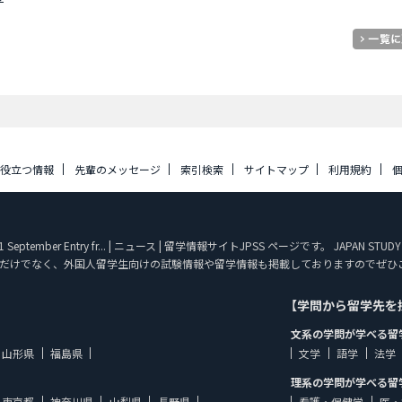
に役立つ情報
先輩のメッセージ
索引検索
サイトマップ
利用規約
2021 September Entry fr... | ニュース | 留学情報サイトJPSS ページです。 JA
だけでなく、外国人留学生向けの試験情報や留学情報も掲載しておりますのでぜひ
【学問から留学先を
文系の学問が学べる留
山形県
福島県
文学
語学
法学
理系の学問が学べる留
東京都
神奈川県
山梨県
長野県
看護・保健学
医・