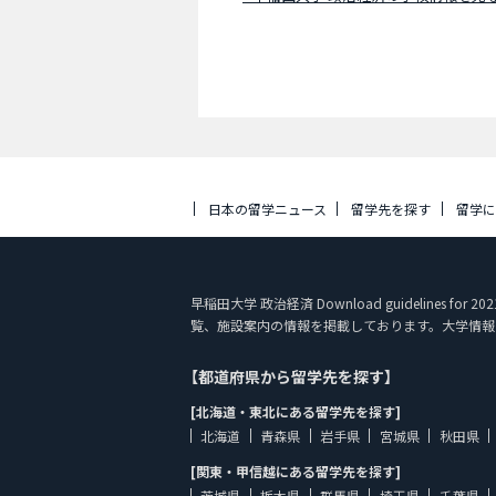
日本の留学ニュース
留学先を探す
留学
早稲田大学 政治経済 Download guidelines for 
覧、施設案内の情報を掲載しております。大学情報
【都道府県から留学先を探す】
[北海道・東北にある留学先を探す]
北海道
青森県
岩手県
宮城県
秋田県
[関東・甲信越にある留学先を探す]
茨城県
栃木県
群馬県
埼玉県
千葉県