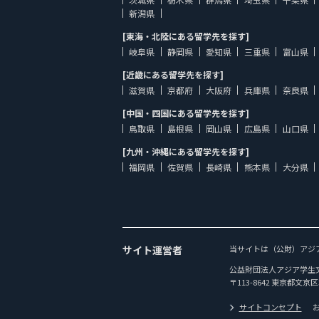
新潟県
[東海・北陸にある留学先を探す]
岐阜県
静岡県
愛知県
三重県
富山県
[近畿にある留学先を探す]
滋賀県
京都府
大阪府
兵庫県
奈良県
[中国・四国にある留学先を探す]
鳥取県
島根県
岡山県
広島県
山口県
[九州・沖縄にある留学先を探す]
福岡県
佐賀県
長崎県
熊本県
大分県
サイト運営者
当サイトは（公財）アジ
公益財団法人アジア学生
〒113-8642 東京都文京区
サイトコンセプト