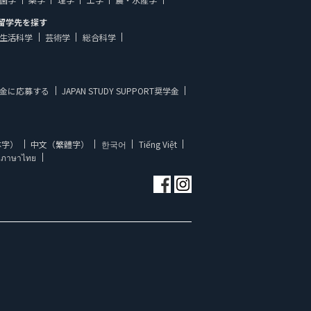
留学先を探す
生活科学
芸術学
総合科学
金に応募する
JAPAN STUDY SUPPORT奨学金
体字）
中文（繁體字）
한국어
Tiếng Việt
ภาษาไทย