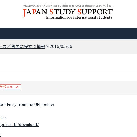
早稲田大学 政治経済 Download guidelines for 2021 September Entry fr... | ニュ...
ース／留学に役立つ情報
> 2016/05/06
er Entry from the URL below.
mics
applicants/download/
る