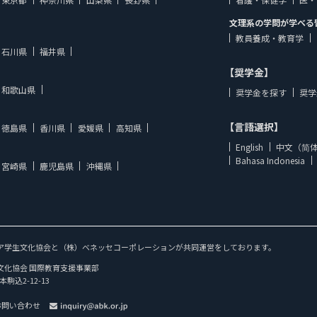
文理系の学問が学べる
教員養成・教育学
石川県
福井県
【奨学金】
和歌山県
奨学金を探す
奨学
【言語選択】
徳島県
香川県
愛媛県
高知県
English
中文（简
Bahasa Indonesia
宮崎県
鹿児島県
沖縄県
ア学生文化協会と（株）ベネッセコーポレーションが共同運営をしております。
文化協会 国際教育支援事業部
本駒込2-12-13
お問い合わせ