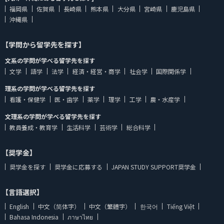
福岡県
佐賀県
長崎県
熊本県
大分県
宮崎県
鹿児島県
沖縄県
【学問から留学先を探す】
文系の学問が学べる留学先を探す
文学
語学
法学
経済・経営・商学
社会学
国際関係学
理系の学問が学べる留学先を探す
看護・保健学
医・歯学
薬学
理学
工学
農・水産学
文理系の学問が学べる留学先を探す
教員養成・教育学
生活科学
芸術学
総合科学
【奨学金】
奨学金を探す
奨学金に応募する
JAPAN STUDY SUPPORT奨学金
【言語選択】
English
中文（简体字）
中文（繁體字）
한국어
Tiếng Việt
Bahasa Indonesia
ภาษาไทย