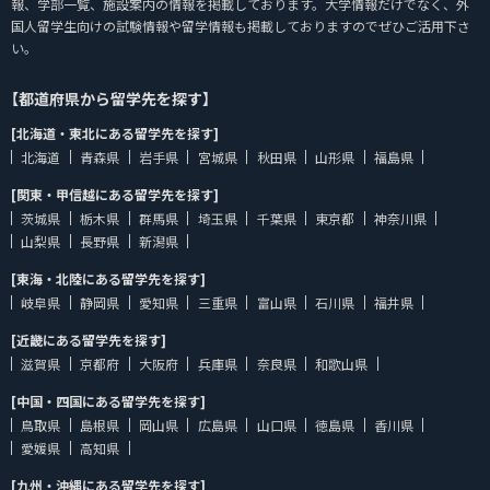
報、学部一覧、施設案内の情報を掲載しております。大学情報だけでなく、外
国人留学生向けの試験情報や留学情報も掲載しておりますのでぜひご活用下さ
い。
【都道府県から留学先を探す】
[北海道・東北にある留学先を探す]
北海道
青森県
岩手県
宮城県
秋田県
山形県
福島県
[関東・甲信越にある留学先を探す]
茨城県
栃木県
群馬県
埼玉県
千葉県
東京都
神奈川県
山梨県
長野県
新潟県
[東海・北陸にある留学先を探す]
岐阜県
静岡県
愛知県
三重県
富山県
石川県
福井県
[近畿にある留学先を探す]
滋賀県
京都府
大阪府
兵庫県
奈良県
和歌山県
[中国・四国にある留学先を探す]
鳥取県
島根県
岡山県
広島県
山口県
徳島県
香川県
愛媛県
高知県
[九州・沖縄にある留学先を探す]