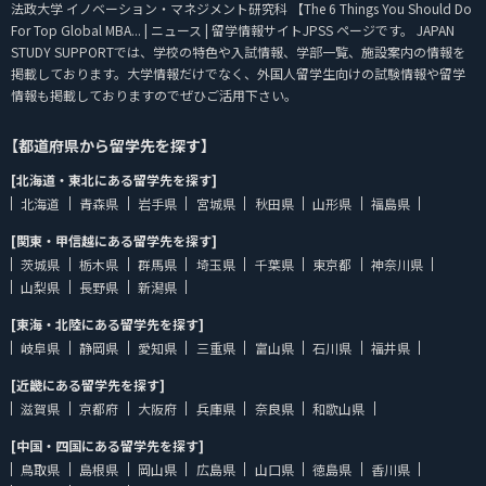
法政大学 イノベーション・マネジメント研究科 【The 6 Things You Should Do
For Top Global MBA... | ニュース | 留学情報サイトJPSS ページです。 JAPAN
STUDY SUPPORTでは、学校の特色や入試情報、学部一覧、施設案内の情報を
掲載しております。大学情報だけでなく、外国人留学生向けの試験情報や留学
情報も掲載しておりますのでぜひご活用下さい。
【都道府県から留学先を探す】
[北海道・東北にある留学先を探す]
北海道
青森県
岩手県
宮城県
秋田県
山形県
福島県
[関東・甲信越にある留学先を探す]
茨城県
栃木県
群馬県
埼玉県
千葉県
東京都
神奈川県
山梨県
長野県
新潟県
[東海・北陸にある留学先を探す]
岐阜県
静岡県
愛知県
三重県
富山県
石川県
福井県
[近畿にある留学先を探す]
滋賀県
京都府
大阪府
兵庫県
奈良県
和歌山県
[中国・四国にある留学先を探す]
鳥取県
島根県
岡山県
広島県
山口県
徳島県
香川県