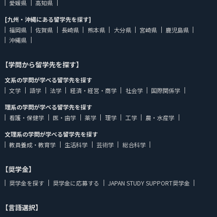
愛媛県
高知県
[九州・沖縄にある留学先を探す]
福岡県
佐賀県
長崎県
熊本県
大分県
宮崎県
鹿児島県
沖縄県
【学問から留学先を探す】
文系の学問が学べる留学先を探す
文学
語学
法学
経済・経営・商学
社会学
国際関係学
理系の学問が学べる留学先を探す
看護・保健学
医・歯学
薬学
理学
工学
農・水産学
文理系の学問が学べる留学先を探す
教員養成・教育学
生活科学
芸術学
総合科学
【奨学金】
奨学金を探す
奨学金に応募する
JAPAN STUDY SUPPORT奨学金
【言語選択】