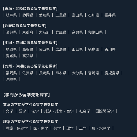
[東海・北陸にある留学先を探す]
岐阜県
静岡県
愛知県
三重県
富山県
石川県
福井県
[近畿にある留学先を探す]
滋賀県
京都府
大阪府
兵庫県
奈良県
和歌山県
[中国・四国にある留学先を探す]
鳥取県
島根県
岡山県
広島県
山口県
徳島県
香川県
愛媛県
高知県
[九州・沖縄にある留学先を探す]
福岡県
佐賀県
長崎県
熊本県
大分県
宮崎県
鹿児島県
沖縄県
【学問から留学先を探す】
文系の学問が学べる留学先を探す
文学
語学
法学
経済・経営・商学
社会学
国際関係学
理系の学問が学べる留学先を探す
看護・保健学
医・歯学
薬学
理学
工学
農・水産学