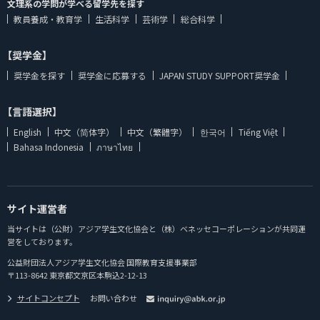
文理系の学問が学べる留学先を探す
教員養成・教育学
生活科学
芸術学
総合科学
【奨学金】
奨学金を探す
奨学金に応募する
JAPAN STUDY SUPPORT奨学金
【言語選択】
English
中文（简体字）
中文（繁體字）
한국어
Tiếng Việt
Bahasa Indonesia
ภาษาไทย
サイト運営者
当サイトは（公財）アジア学生文化協会と（株）ベネッセコーポレーションが共同運
営をしております。
公益財団法人アジア学生文化協会 国際教育支援事業部
〒113-8642 東京都文京区本駒込2-12-13
サイトコンセプト
お問い合わせ