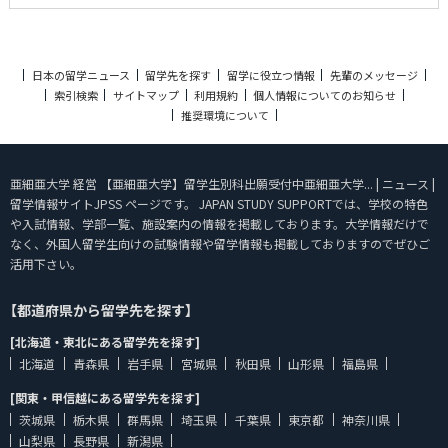
日本の留学ニュース
留学先を探す
留学に役立つ情報
先輩のメッセージ
索引検索
サイトマップ
利用規約
個人情報についてのお知らせ
推奨環境について
亜細亜大学 経営 【亜細亜大学】留学生別科出願受付中亜細亜大学... | ニュース |
留学情報サイトJPSS ページです。 JAPAN STUDY SUPPORTでは、学校の特色
や入試情報、学部一覧、施設案内の情報を掲載しております。大学情報だけで
なく、外国人留学生向けの試験情報や留学情報も掲載しておりますのでぜひご
活用下さい。
【都道府県から留学先を探す】
[北海道・東北にある留学先を探す]
北海道
青森県
岩手県
宮城県
秋田県
山形県
福島県
[関東・甲信越にある留学先を探す]
茨城県
栃木県
群馬県
埼玉県
千葉県
東京都
神奈川県
山梨県
長野県
新潟県