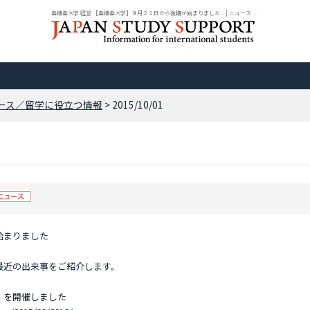
亜細亜大学 経営 【亜細亜大学】９月２１日から後期が始まりました... | ニュース ...
ース／留学に役立つ情報
> 2015/10/01
始まりました
最近の出来事をご紹介します。
」を開催しました