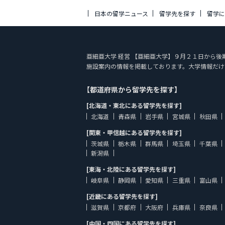
日本の留学ニュース
留学先を探す
留学
亜細亜大学 経営 【亜細亜大学】９月２１日から後期が始ま
施設案内の情報を掲載しております。大学情報だけ
【都道府県から留学先を探す】
[北海道・東北にある留学先を探す]
北海道
青森県
岩手県
宮城県
秋田県
[関東・甲信越にある留学先を探す]
茨城県
栃木県
群馬県
埼玉県
千葉県
新潟県
[東海・北陸にある留学先を探す]
岐阜県
静岡県
愛知県
三重県
富山県
[近畿にある留学先を探す]
滋賀県
京都府
大阪府
兵庫県
奈良県
[中国・四国にある留学先を探す]