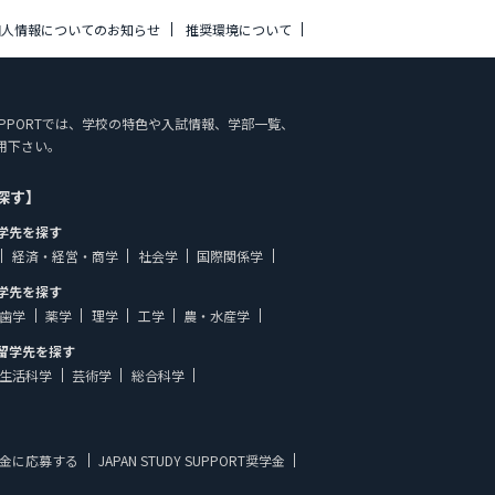
個人情報についてのお知らせ
推奨環境について
Y SUPPORTでは、学校の特色や入試情報、学部一覧、
用下さい。
探す】
学先を探す
経済・経営・商学
社会学
国際関係学
学先を探す
歯学
薬学
理学
工学
農・水産学
留学先を探す
生活科学
芸術学
総合科学
金に応募する
JAPAN STUDY SUPPORT奨学金