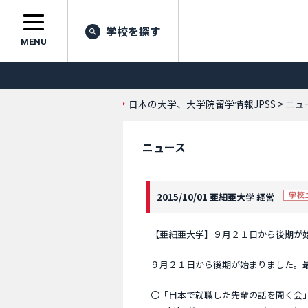
学校を探す
MENU
日本の大学、大学院留学情報JPSS
>
ニュ
ニュース
2015/10/01 亜細亜大学 経営
【亜細亜大学】９月２１日から後期が
９月２１日から後期が始まりました。
〇「日本で就職した先輩の話を聞く会