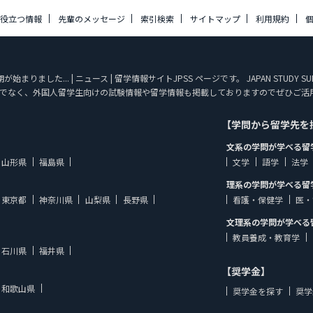
に役立つ情報
先輩のメッセージ
索引検索
サイトマップ
利用規約
りました... | ニュース | 留学情報サイトJPSS ページです。 JAPAN STUD
でなく、外国人留学生向けの試験情報や留学情報も掲載しておりますのでぜひご活
【学問から留学先を
文系の学問が学べる留
山形県
福島県
文学
語学
法学
理系の学問が学べる留
東京都
神奈川県
山梨県
長野県
看護・保健学
医・
文理系の学問が学べる
教員養成・教育学
石川県
福井県
【奨学金】
和歌山県
奨学金を探す
奨学