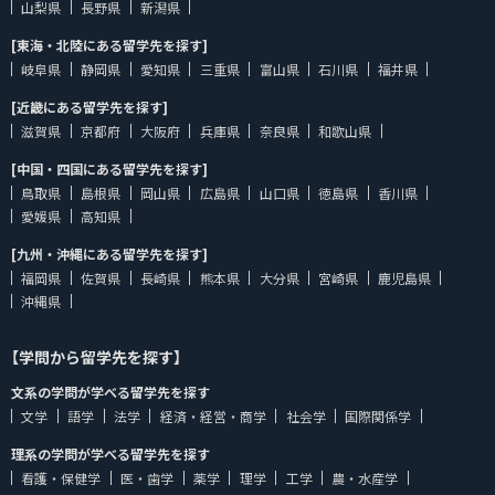
山梨県
長野県
新潟県
[東海・北陸にある留学先を探す]
岐阜県
静岡県
愛知県
三重県
富山県
石川県
福井県
[近畿にある留学先を探す]
滋賀県
京都府
大阪府
兵庫県
奈良県
和歌山県
[中国・四国にある留学先を探す]
鳥取県
島根県
岡山県
広島県
山口県
徳島県
香川県
愛媛県
高知県
[九州・沖縄にある留学先を探す]
福岡県
佐賀県
長崎県
熊本県
大分県
宮崎県
鹿児島県
沖縄県
【学問から留学先を探す】
文系の学問が学べる留学先を探す
文学
語学
法学
経済・経営・商学
社会学
国際関係学
理系の学問が学べる留学先を探す
看護・保健学
医・歯学
薬学
理学
工学
農・水産学