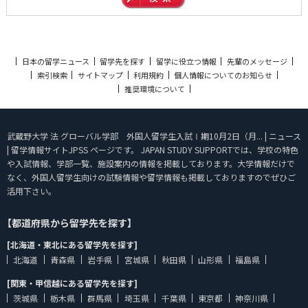
日本の留学ニュース
留学先を探す
留学に役立つ情報
先輩のメッセージ
索引検索
サイトマップ
利用規約
個人情報についてのお知らせ
推奨環境について
武蔵野大学 法 グローバル学部 外国人留学生入試Ⅰ期10月2日（月... | ニュース
| 留学情報サイトJPSS ページです。 JAPAN STUDY SUPPORTでは、学校の特色
や入試情報、学部一覧、施設案内の情報を掲載しております。大学情報だけで
なく、外国人留学生向けの試験情報や留学情報も掲載しておりますのでぜひご
活用下さい。
【都道府県から留学先を探す】
[北海道・東北にある留学先を探す]
北海道
青森県
岩手県
宮城県
秋田県
山形県
福島県
[関東・甲信越にある留学先を探す]
茨城県
栃木県
群馬県
埼玉県
千葉県
東京都
神奈川県