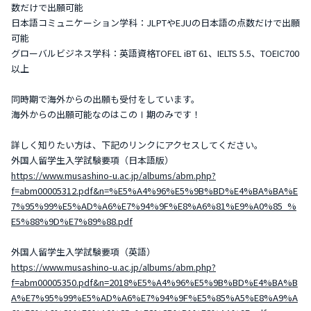
数だけで出願可能
日本語コミュニケーション学科：JLPTやEJUの日本語の点数だけで出願
可能
グローバルビジネス学科：英語資格TOFEL iBT 61、IELTS 5.5、TOEIC700
以上
同時期で海外からの出願も受付をしています。
海外からの出願可能なのはこのⅠ期のみです！
詳しく知りたい方は、下記のリンクにアクセスしてください。
外国人留学生入学試験要項（日本語版）
https://www.musashino-u.ac.jp/albums/abm.php?
f=abm00005312.pdf&n=%E5%A4%96%E5%9B%BD%E4%BA%BA%E
7%95%99%E5%AD%A6%E7%94%9F%E8%A6%81%E9%A0%85_%
E5%88%9D%E7%89%88.pdf
外国人留学生入学試験要項（英語）
https://www.musashino-u.ac.jp/albums/abm.php?
f=abm00005350.pdf&n=2018%E5%A4%96%E5%9B%BD%E4%BA%B
A%E7%95%99%E5%AD%A6%E7%94%9F%E5%85%A5%E8%A9%A