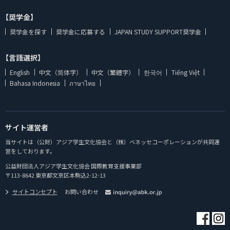
【奨学金】
奨学金を探す
奨学金に応募する
JAPAN STUDY SUPPORT奨学金
【言語選択】
English
中文（简体字）
中文（繁體字）
한국어
Tiếng Việt
Bahasa Indonesia
ภาษาไทย
サイト運営者
当サイトは（公財）アジア学生文化協会と（株）ベネッセコーポレーションが共同運
営をしております。
公益財団法人アジア学生文化協会 国際教育支援事業部
〒113-8642 東京都文京区本駒込2-12-13
サイトコンセプト
お問い合わせ