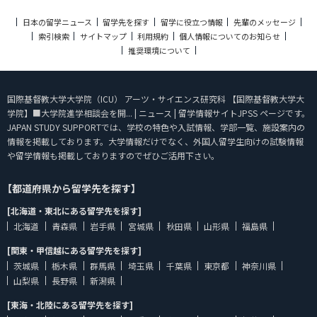
日本の留学ニュース
留学先を探す
留学に役立つ情報
先輩のメッセージ
索引検索
サイトマップ
利用規約
個人情報についてのお知らせ
推奨環境について
国際基督教大学大学院（ICU） アーツ・サイエンス研究科 【国際基督教大学大
学院】■大学院進学相談会を開... | ニュース | 留学情報サイトJPSS ページです。
JAPAN STUDY SUPPORTでは、学校の特色や入試情報、学部一覧、施設案内の
情報を掲載しております。大学情報だけでなく、外国人留学生向けの試験情報
や留学情報も掲載しておりますのでぜひご活用下さい。
【都道府県から留学先を探す】
[北海道・東北にある留学先を探す]
北海道
青森県
岩手県
宮城県
秋田県
山形県
福島県
[関東・甲信越にある留学先を探す]
茨城県
栃木県
群馬県
埼玉県
千葉県
東京都
神奈川県
山梨県
長野県
新潟県
[東海・北陸にある留学先を探す]