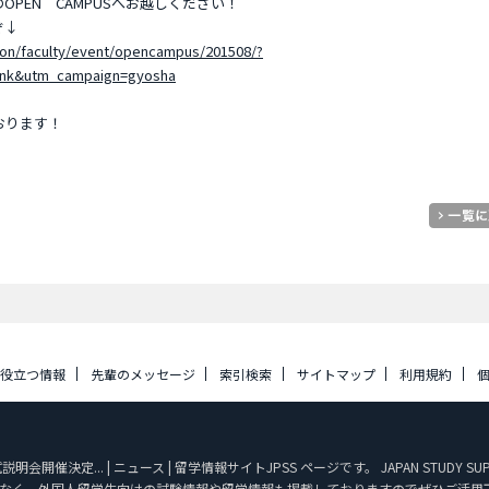
PEN CAMPUSへお越しください！
ぞ↓
ion/faculty/event/opencampus/201508/?
ink&utm_campaign=gyosha
おります！
に役立つ情報
先輩のメッセージ
索引検索
サイトマップ
利用規約
明会開催決定... | ニュース | 留学情報サイトJPSS ページです。 JAPAN STU
なく、外国人留学生向けの試験情報や留学情報も掲載しておりますのでぜひご活用