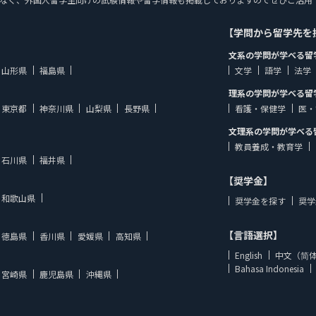
【学問から留学先を
文系の学問が学べる留
山形県
福島県
文学
語学
法学
理系の学問が学べる留
東京都
神奈川県
山梨県
長野県
看護・保健学
医・
文理系の学問が学べる
教員養成・教育学
石川県
福井県
【奨学金】
和歌山県
奨学金を探す
奨学
【言語選択】
徳島県
香川県
愛媛県
高知県
English
中文（简
Bahasa Indonesia
宮崎県
鹿児島県
沖縄県