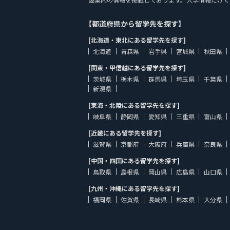
【都道府県から留学先を探す】
[北海道・東北にある留学先を探す]
北海道
青森県
岩手県
宮城県
秋田県
[関東・甲信越にある留学先を探す]
茨城県
栃木県
群馬県
埼玉県
千葉県
新潟県
[東海・北陸にある留学先を探す]
岐阜県
静岡県
愛知県
三重県
富山県
[近畿にある留学先を探す]
滋賀県
京都府
大阪府
兵庫県
奈良県
[中国・四国にある留学先を探す]
鳥取県
島根県
岡山県
広島県
山口県
[九州・沖縄にある留学先を探す]
福岡県
佐賀県
長崎県
熊本県
大分県