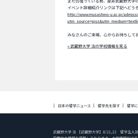
まだ彷徨っている君、是非武蔵野大学のO
イベント詳細紹介リンクは下記へどう
http://www.musashino-u.ac.jp/admiss
utm_source=jpss&utm_medium=textl
みなさんのご来場、心からお待ちして
» 武蔵野大学 法の学校情報を見る
日本の留学ニュース
留学先を探す
留学
武蔵野大学 法 【武蔵野大学】8/21,22 留学生入試説
設案内の情報を掲載しております。大学情報だけで