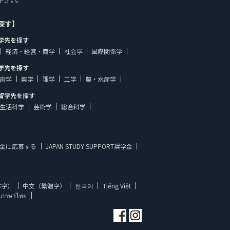
探す】
学先を探す
経済・経営・商学
社会学
国際関係学
学先を探す
歯学
薬学
理学
工学
農・水産学
留学先を探す
生活科学
芸術学
総合科学
金に応募する
JAPAN STUDY SUPPORT奨学金
体字）
中文（繁體字）
한국어
Tiếng Việt
ภาษาไทย