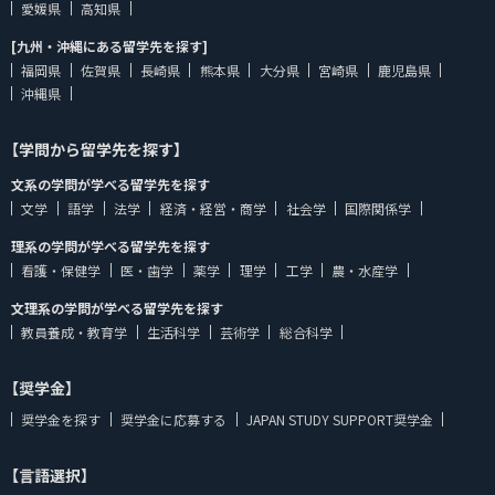
愛媛県
高知県
[九州・沖縄にある留学先を探す]
福岡県
佐賀県
長崎県
熊本県
大分県
宮崎県
鹿児島県
沖縄県
【学問から留学先を探す】
文系の学問が学べる留学先を探す
文学
語学
法学
経済・経営・商学
社会学
国際関係学
理系の学問が学べる留学先を探す
看護・保健学
医・歯学
薬学
理学
工学
農・水産学
文理系の学問が学べる留学先を探す
教員養成・教育学
生活科学
芸術学
総合科学
【奨学金】
奨学金を探す
奨学金に応募する
JAPAN STUDY SUPPORT奨学金
【言語選択】