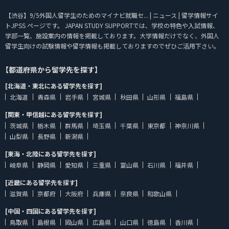
【渋谷】9/5外国人留学生のためのマイナビ就職セ... | ニュース | 留学情報サイ
トJPSS ページです。 JAPAN STUDY SUPPORTでは、学校の特色や入試情報、
学部一覧、施設案内の情報を掲載しております。大学情報だけでなく、外国人
留学生向けの試験情報や留学情報も掲載しておりますのでぜひご活用下さい。
【都道府県から留学先を探す】
[北海道・東北にある留学先を探す]
北海道
青森県
岩手県
宮城県
秋田県
山形県
福島県
[関東・甲信越にある留学先を探す]
茨城県
栃木県
群馬県
埼玉県
千葉県
東京都
神奈川県
山梨県
長野県
新潟県
[東海・北陸にある留学先を探す]
岐阜県
静岡県
愛知県
三重県
富山県
石川県
福井県
[近畿にある留学先を探す]
滋賀県
京都府
大阪府
兵庫県
奈良県
和歌山県
[中国・四国にある留学先を探す]
鳥取県
島根県
岡山県
広島県
山口県
徳島県
香川県