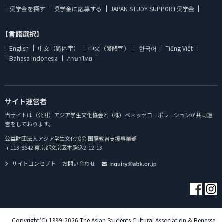
奨学金を探す
奨学金に応募する
JAPAN STUDY SUPPORT奨学金
【言語選択】
English
中文（简体字）
中文（繁體字）
한국어
Tiếng Việt
Bahasa Indonesia
ภาษาไทย
サイト運営者
当サイトは（公財）アジア学生文化協会と（株）ベネッセコーポレーションが共同運
営をしております。
公益財団法人アジア学生文化協会 国際教育支援事業部
〒113-8642 東京都文京区本駒込2-12-13
サイトコンセプト
お問い合わせ
Copyright(C) 1999-2026 The Asian Students Cultural Association & Benesse