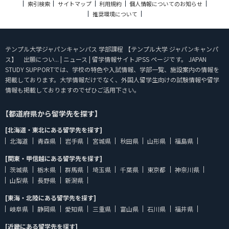
索引検索
サイトマップ
利用規約
個人情報についてのお知らせ
推奨環境について
テンプル大学ジャパンキャンパス 学部課程 【テンプル大学 ジャパンキャンパ
ス】 出願につい... | ニュース | 留学情報サイトJPSS ページです。 JAPAN
STUDY SUPPORTでは、学校の特色や入試情報、学部一覧、施設案内の情報を
掲載しております。大学情報だけでなく、外国人留学生向けの試験情報や留学
情報も掲載しておりますのでぜひご活用下さい。
【都道府県から留学先を探す】
[北海道・東北にある留学先を探す]
北海道
青森県
岩手県
宮城県
秋田県
山形県
福島県
[関東・甲信越にある留学先を探す]
茨城県
栃木県
群馬県
埼玉県
千葉県
東京都
神奈川県
山梨県
長野県
新潟県
[東海・北陸にある留学先を探す]
岐阜県
静岡県
愛知県
三重県
富山県
石川県
福井県
[近畿にある留学先を探す]