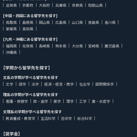
滋賀県
京都府
大阪府
兵庫県
奈良県
和歌山県
[中国・四国にある留学先を探す]
鳥取県
島根県
岡山県
広島県
山口県
徳島県
香川県
愛媛県
高知県
[九州・沖縄にある留学先を探す]
福岡県
佐賀県
長崎県
熊本県
大分県
宮崎県
鹿児島県
沖縄県
【学問から留学先を探す】
文系の学問が学べる留学先を探す
文学
語学
法学
経済・経営・商学
社会学
国際関係学
理系の学問が学べる留学先を探す
看護・保健学
医・歯学
薬学
理学
工学
農・水産学
文理系の学問が学べる留学先を探す
教員養成・教育学
生活科学
芸術学
総合科学
【奨学金】