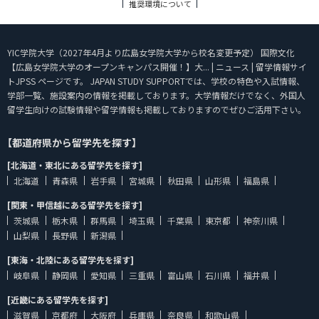
推奨環境について
YIC学院大学（2027年4月より広島女学院大学から校名変更予定） 国際文化
【広島女学院大学のオープンキャンパス開催！】大... | ニュース | 留学情報サイ
トJPSS ページです。 JAPAN STUDY SUPPORTでは、学校の特色や入試情報、
学部一覧、施設案内の情報を掲載しております。大学情報だけでなく、外国人
留学生向けの試験情報や留学情報も掲載しておりますのでぜひご活用下さい。
【都道府県から留学先を探す】
[北海道・東北にある留学先を探す]
北海道
青森県
岩手県
宮城県
秋田県
山形県
福島県
[関東・甲信越にある留学先を探す]
茨城県
栃木県
群馬県
埼玉県
千葉県
東京都
神奈川県
山梨県
長野県
新潟県
[東海・北陸にある留学先を探す]
岐阜県
静岡県
愛知県
三重県
富山県
石川県
福井県
[近畿にある留学先を探す]
滋賀県
京都府
大阪府
兵庫県
奈良県
和歌山県