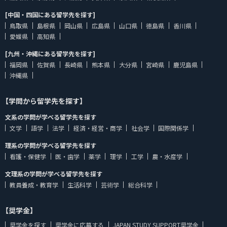
[中国・四国にある留学先を探す]
鳥取県
島根県
岡山県
広島県
山口県
徳島県
香川県
愛媛県
高知県
[九州・沖縄にある留学先を探す]
福岡県
佐賀県
長崎県
熊本県
大分県
宮崎県
鹿児島県
沖縄県
【学問から留学先を探す】
文系の学問が学べる留学先を探す
文学
語学
法学
経済・経営・商学
社会学
国際関係学
理系の学問が学べる留学先を探す
看護・保健学
医・歯学
薬学
理学
工学
農・水産学
文理系の学問が学べる留学先を探す
教員養成・教育学
生活科学
芸術学
総合科学
【奨学金】
奨学金を探す
奨学金に応募する
JAPAN STUDY SUPPORT奨学金