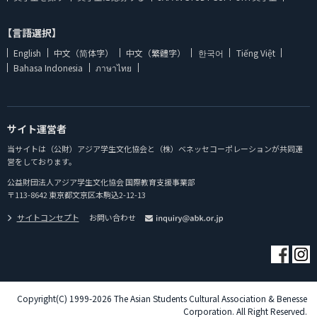
【言語選択】
English
中文（简体字）
中文（繁體字）
한국어
Tiếng Việt
Bahasa Indonesia
ภาษาไทย
サイト運営者
当サイトは（公財）アジア学生文化協会と（株）ベネッセコーポレーションが共同運
営をしております。
公益財団法人アジア学生文化協会 国際教育支援事業部
〒113-8642 東京都文京区本駒込2-12-13
サイトコンセプト
お問い合わせ
Copyright(C) 1999-2026 The Asian Students Cultural Association & Benesse
Corporation. All Right Reserved.