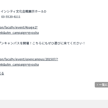
サンシャインシティ文化会館展示ホールD
5520-6111
ion/faculty/event/#page2?
ink&utm_campaign=gyosha
プンキャンパスを開催！こちらにもぜひ遊びに来てください！
ion/faculty/event/opencampus/201507/?
ink&utm_campaign=gyosha
見る