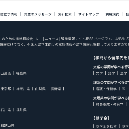
に役立つ情報
先輩のメッセージ
索引検索
サイトマップ
利用規約
の進学相談会」に... | ニュース | 留学情報サイトJPSS ページです。 JAPAN 
情報だけでなく、外国人留学生向けの試験情報や留学情報も掲載しておりますので
【学問から留学先を
文系の学問が学べる留
山形県
福島県
文学
語学
法学
理系の学問が学べる留
東京都
神奈川県
山梨県
長野県
看護・保健学
医・
文理系の学問が学べる
教員養成・教育学
石川県
福井県
【奨学金】
和歌山県
奨学金を探す
奨学