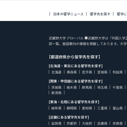
日本の留学ニュース
留学先を探す
留学
武蔵野大学 グローバル ■武蔵野大学は「外国人学生のため
部一覧、施設案内の情報を掲載しております。大学
【都道府県から留学先を探す】
[北海道・東北にある留学先を探す]
北海道
青森県
岩手県
宮城県
秋田県
[関東・甲信越にある留学先を探す]
茨城県
栃木県
群馬県
埼玉県
千葉県
新潟県
[東海・北陸にある留学先を探す]
岐阜県
静岡県
愛知県
三重県
富山県
[近畿にある留学先を探す]
滋賀県
京都府
大阪府
兵庫県
奈良県