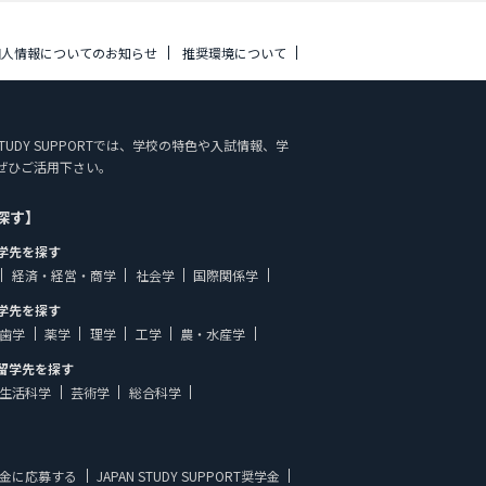
個人情報についてのお知らせ
推奨環境について
STUDY SUPPORTでは、学校の特色や入試情報、学
ぜひご活用下さい。
探す】
学先を探す
経済・経営・商学
社会学
国際関係学
学先を探す
歯学
薬学
理学
工学
農・水産学
留学先を探す
生活科学
芸術学
総合科学
金に応募する
JAPAN STUDY SUPPORT奨学金