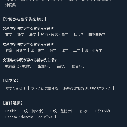
沖縄県
【学問から留学先を探す】
文系の学問が学べる留学先を探す
文学
語学
法学
経済・経営・商学
社会学
国際関係学
理系の学問が学べる留学先を探す
看護・保健学
医・歯学
薬学
理学
工学
農・水産学
文理系の学問が学べる留学先を探す
教員養成・教育学
生活科学
芸術学
総合科学
【奨学金】
奨学金を探す
奨学金に応募する
JAPAN STUDY SUPPORT奨学金
【言語選択】
English
中文（简体字）
中文（繁體字）
한국어
Tiếng Việt
Bahasa Indonesia
ภาษาไทย