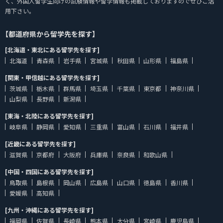
く、外国人留学生向けの試験情報や留学情報も掲載しておりますのでぜひご活
用下さい。
【都道府県から留学先を探す】
[北海道・東北にある留学先を探す]
北海道
青森県
岩手県
宮城県
秋田県
山形県
福島県
[関東・甲信越にある留学先を探す]
茨城県
栃木県
群馬県
埼玉県
千葉県
東京都
神奈川県
山梨県
長野県
新潟県
[東海・北陸にある留学先を探す]
岐阜県
静岡県
愛知県
三重県
富山県
石川県
福井県
[近畿にある留学先を探す]
滋賀県
京都府
大阪府
兵庫県
奈良県
和歌山県
[中国・四国にある留学先を探す]
鳥取県
島根県
岡山県
広島県
山口県
徳島県
香川県
愛媛県
高知県
[九州・沖縄にある留学先を探す]
福岡県
佐賀県
長崎県
熊本県
大分県
宮崎県
鹿児島県