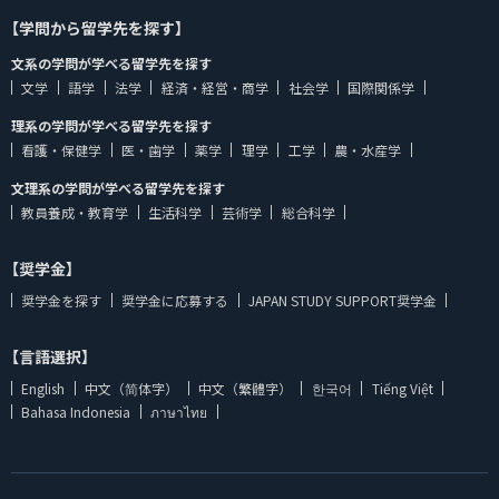
【学問から留学先を探す】
文系の学問が学べる留学先を探す
文学
語学
法学
経済・経営・商学
社会学
国際関係学
理系の学問が学べる留学先を探す
看護・保健学
医・歯学
薬学
理学
工学
農・水産学
文理系の学問が学べる留学先を探す
教員養成・教育学
生活科学
芸術学
総合科学
【奨学金】
奨学金を探す
奨学金に応募する
JAPAN STUDY SUPPORT奨学金
【言語選択】
English
中文（简体字）
中文（繁體字）
한국어
Tiếng Việt
Bahasa Indonesia
ภาษาไทย