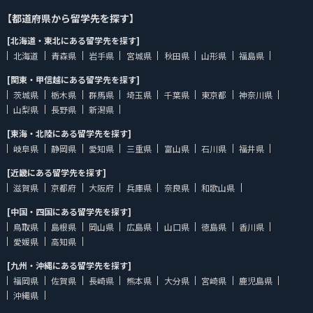
【都道府県から留学先を探す】
[北海道・東北にある留学先を探す]
北海道
青森県
岩手県
宮城県
秋田県
山形県
福島県
[関東・甲信越にある留学先を探す]
茨城県
栃木県
群馬県
埼玉県
千葉県
東京都
神奈川県
山梨県
長野県
新潟県
[東海・北陸にある留学先を探す]
岐阜県
静岡県
愛知県
三重県
富山県
石川県
福井県
[近畿にある留学先を探す]
滋賀県
京都府
大阪府
兵庫県
奈良県
和歌山県
[中国・四国にある留学先を探す]
鳥取県
島根県
岡山県
広島県
山口県
徳島県
香川県
愛媛県
高知県
[九州・沖縄にある留学先を探す]
福岡県
佐賀県
長崎県
熊本県
大分県
宮崎県
鹿児島県
沖縄県