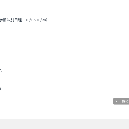
部は別日程 10/17-10/24）
す。
る