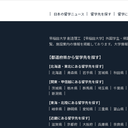
日本の留学ニュース
留学先を探す
留学
早稲田大学 創造理工 【早稲田大学】外国学生・帰国生・渡
覧、施設案内の情報を掲載しております。大学情報
【都道府県から留学先を探す】
[北海道・東北にある留学先を探す]
北海道
青森県
岩手県
宮城県
秋田県
[関東・甲信越にある留学先を探す]
茨城県
栃木県
群馬県
埼玉県
千葉県
新潟県
[東海・北陸にある留学先を探す]
岐阜県
静岡県
愛知県
三重県
富山県
[近畿にある留学先を探す]
滋賀県
京都府
大阪府
兵庫県
奈良県