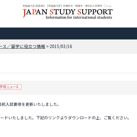
早稲田大学 創造理工 【早稲田大学】外国学生・帰国生・渡日前入試要項... | ニュ...
ース／留学に役立つ情報
> 2015/03/16
日前入試要項を更新いたしました。
プロードいたしました。下記のリンクよりダウンロードの上、ご覧ください。