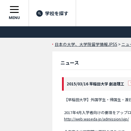
学校を探す
MENU
日本の大学、大学院留学情報JPSS
>
ニュ
ニュース
2015/03/16 早稲田大学 創造理工
【早稲田大学】外国学生・帰国生・渡
2017年4月入学者向けの要項をアッ
http://web.waseda.jp/admission/ujp/