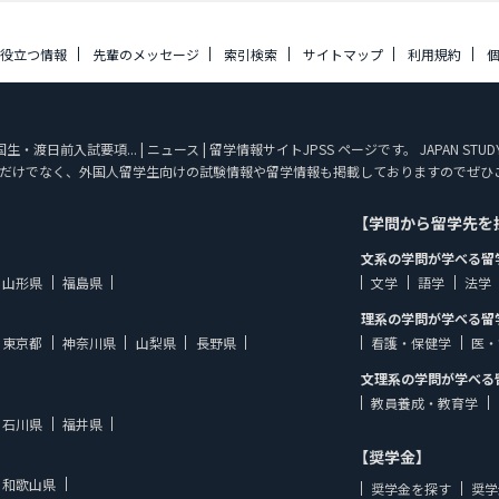
に役立つ情報
先輩のメッセージ
索引検索
サイトマップ
利用規約
日前入試要項... | ニュース | 留学情報サイトJPSS ページです。 JAPAN ST
だけでなく、外国人留学生向けの試験情報や留学情報も掲載しておりますのでぜひ
【学問から留学先を
文系の学問が学べる留
山形県
福島県
文学
語学
法学
理系の学問が学べる留
東京都
神奈川県
山梨県
長野県
看護・保健学
医・
文理系の学問が学べる
教員養成・教育学
石川県
福井県
【奨学金】
和歌山県
奨学金を探す
奨学