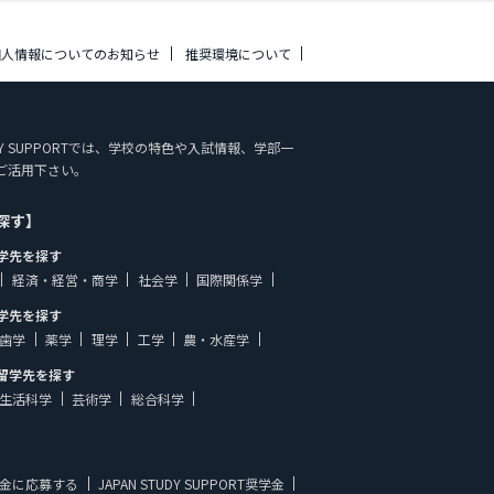
個人情報についてのお知らせ
推奨環境について
UDY SUPPORTでは、学校の特色や入試情報、学部一
ご活用下さい。
探す】
学先を探す
経済・経営・商学
社会学
国際関係学
学先を探す
歯学
薬学
理学
工学
農・水産学
留学先を探す
生活科学
芸術学
総合科学
金に応募する
JAPAN STUDY SUPPORT奨学金