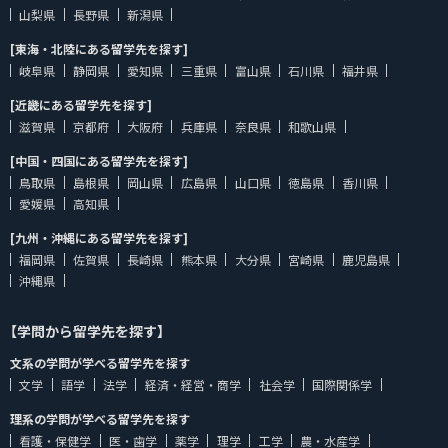
山梨県
長野県
新潟県
[東海・北陸にある留学先を探す]
岐阜県
静岡県
愛知県
三重県
富山県
石川県
福井県
[近畿にある留学先を探す]
滋賀県
京都府
大阪府
兵庫県
奈良県
和歌山県
[中国・四国にある留学先を探す]
鳥取県
島根県
岡山県
広島県
山口県
徳島県
香川県
愛媛県
高知県
[九州・沖縄にある留学先を探す]
福岡県
佐賀県
長崎県
熊本県
大分県
宮崎県
鹿児島県
沖縄県
【学問から留学先を探す】
文系の学問が学べる留学先を探す
文学
語学
法学
経済・経営・商学
社会学
国際関係学
理系の学問が学べる留学先を探す
看護・保健学
医・歯学
薬学
理学
工学
農・水産学