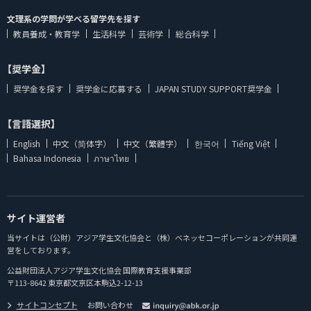
文理系の学問が学べる留学先を探す
教員養成・教育学
生活科学
芸術学
総合科学
【奨学金】
奨学金を探す
奨学金に応募する
JAPAN STUDY SUPPORT奨学金
【言語選択】
English
中文（简体字）
中文（繁體字）
한국어
Tiếng Việt
Bahasa Indonesia
ภาษาไทย
サイト運営者
当サイトは（公財）アジア学生文化協会と（株）ベネッセコーポレーションが共同運
営をしております。
公益財団法人アジア学生文化協会 国際教育支援事業部
〒113-8642 東京都文京区本駒込2-12-13
サイトコンセプト
お問い合わせ