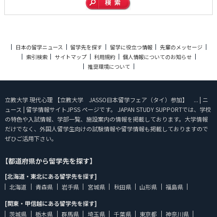
日本の留学ニュース
留学先を探す
留学に役立つ情報
先輩のメッセージ
索引検索
サイトマップ
利用規約
個人情報についてのお知らせ
推奨環境について
立教大学 現代心理 【立教大学 JASSO日本留学フェア（タイ）参加】 ... | ニ
ュース | 留学情報サイトJPSS ページです。 JAPAN STUDY SUPPORTでは、学校
の特色や入試情報、学部一覧、施設案内の情報を掲載しております。大学情報
だけでなく、外国人留学生向けの試験情報や留学情報も掲載しておりますので
ぜひご活用下さい。
【都道府県から留学先を探す】
[北海道・東北にある留学先を探す]
北海道
青森県
岩手県
宮城県
秋田県
山形県
福島県
[関東・甲信越にある留学先を探す]
茨城県
栃木県
群馬県
埼玉県
千葉県
東京都
神奈川県