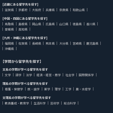
[近畿にある留学先を探す]
滋賀県
京都府
大阪府
兵庫県
奈良県
和歌山県
[中国・四国にある留学先を探す]
鳥取県
島根県
岡山県
広島県
山口県
徳島県
香川県
愛媛県
高知県
[九州・沖縄にある留学先を探す]
福岡県
佐賀県
長崎県
熊本県
大分県
宮崎県
鹿児島県
沖縄県
【学問から留学先を探す】
文系の学問が学べる留学先を探す
文学
語学
法学
経済・経営・商学
社会学
国際関係学
理系の学問が学べる留学先を探す
看護・保健学
医・歯学
薬学
理学
工学
農・水産学
文理系の学問が学べる留学先を探す
教員養成・教育学
生活科学
芸術学
総合科学