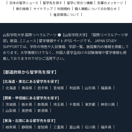
日本の留学ニュース
留学先を探す
留学に役立つ情報
先輩のメッセージ
索引検索
サイトマップ
利用規約
個人情報についてのお知らせ
推奨環境について
山梨学院大学 国際リベラルアーツ ●【山梨学院大学】「国際リベラルアーツ学
部」新設... | ニュース | 留学情報サイトJPSS ページです。 JAPAN STUDY
SUPPORTでは、学校の特色や入試情報、学部一覧、施設案内の情報を掲載して
おります。大学情報だけでなく、外国人留学生向けの試験情報や留学情報も掲
載しておりますのでぜひご活用下さい。
【都道府県から留学先を探す】
[北海道・東北にある留学先を探す]
北海道
青森県
岩手県
宮城県
秋田県
山形県
福島県
[関東・甲信越にある留学先を探す]
茨城県
栃木県
群馬県
埼玉県
千葉県
東京都
神奈川県
山梨県
長野県
新潟県
[東海・北陸にある留学先を探す]
岐阜県
静岡県
愛知県
三重県
富山県
石川県
福井県