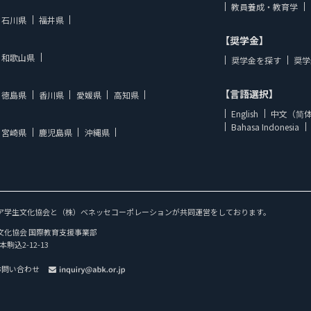
教員養成・教育学
石川県
福井県
【奨学金】
和歌山県
奨学金を探す
奨学
【言語選択】
徳島県
香川県
愛媛県
高知県
English
中文（简
Bahasa Indonesia
宮崎県
鹿児島県
沖縄県
ア学生文化協会と（株）ベネッセコーポレーションが共同運営をしております。
文化協会 国際教育支援事業部
本駒込2-12-13
お問い合わせ