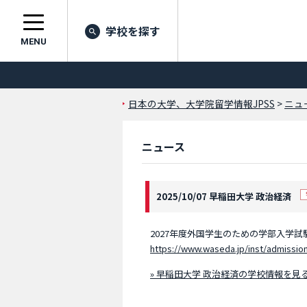
学校を探す
MENU
日本の大学、大学院留学情報JPSS
>
ニュ
ニュース
2025/10/07 早稲田大学 政治経済
2027年度外国学生のための学部入学
https://www.waseda.jp/inst/admissio
» 早稲田大学 政治経済の学校情報を見