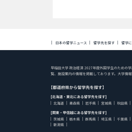
日本の留学ニュース
留学先を探す
留学
早稲田大学 政治経済 2027年度外国学生のための学部入
覧、施設案内の情報を掲載しております。大学情報
【都道府県から留学先を探す】
[北海道・東北にある留学先を探す]
北海道
青森県
岩手県
宮城県
秋田県
[関東・甲信越にある留学先を探す]
茨城県
栃木県
群馬県
埼玉県
千葉県
新潟県