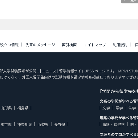
に役立つ情報
先輩のメッセージ
索引検索
サイトマップ
利用規約
学試験要項が公開... | ニュース | 留学情報サイトJPSS ページです。 JAPAN S
だけでなく、外国人留学生向けの試験情報や留学情報も掲載しておりますのでぜひ
【学問から留学先を
文系の学問が学べる留
山形県
福島県
文学
語学
法学
理系の学問が学べる留
東京都
神奈川県
山梨県
長野県
看護・保健学
医・
文理系の学問が学べる