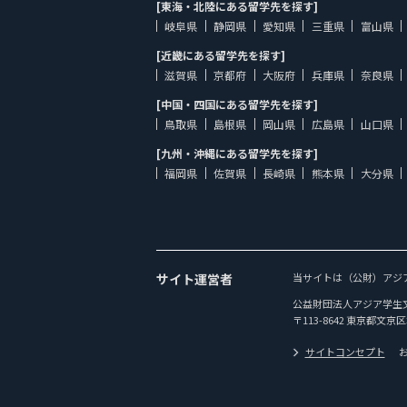
[東海・北陸にある留学先を探す]
岐阜県
静岡県
愛知県
三重県
富山県
[近畿にある留学先を探す]
滋賀県
京都府
大阪府
兵庫県
奈良県
[中国・四国にある留学先を探す]
鳥取県
島根県
岡山県
広島県
山口県
[九州・沖縄にある留学先を探す]
福岡県
佐賀県
長崎県
熊本県
大分県
サイト運営者
当サイトは（公財）アジ
公益財団法人アジア学生
〒113-8642 東京都文京区
サイトコンセプト