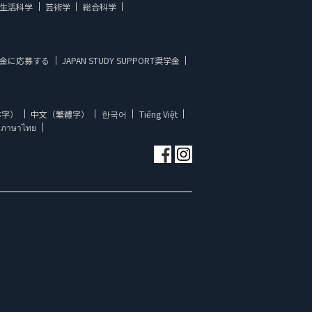
生活科学
芸術学
総合科学
金に応募する
JAPAN STUDY SUPPORT奨学金
体字）
中文（繁體字）
한국어
Tiếng Việt
ภาษาไทย