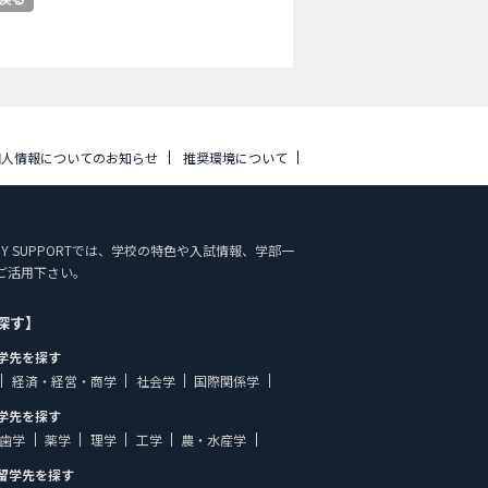
個人情報についてのお知らせ
推奨環境について
TUDY SUPPORTでは、学校の特色や入試情報、学部一
ご活用下さい。
探す】
学先を探す
経済・経営・商学
社会学
国際関係学
学先を探す
歯学
薬学
理学
工学
農・水産学
留学先を探す