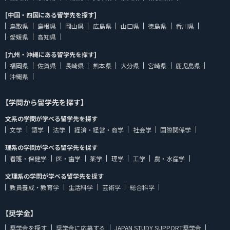
[中国・四国にある留学先を探す]
鳥取県
島根県
岡山県
広島県
山口県
徳島県
香川県
愛媛県
高知県
[九州・沖縄にある留学先を探す]
福岡県
佐賀県
長崎県
熊本県
大分県
宮崎県
鹿児島県
沖縄県
【学問から留学先を探す】
文系の学問が学べる留学先を探す
文学
語学
法学
経済・経営・商学
社会学
国際関係学
理系の学問が学べる留学先を探す
看護・保健学
医・歯学
薬学
理学
工学
農・水産学
文理系の学問が学べる留学先を探す
教員養成・教育学
生活科学
芸術学
総合科学
【奨学金】
奨学金を探す
奨学金に応募する
JAPAN STUDY SUPPORT奨学金