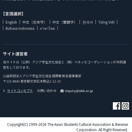
【言語選択】
English
中文（简体字）
中文（繁體字）
한국어
Tiếng Việt
Bahasa Indonesia
ภาษาไทย
サイト運営者
当サイトは（公財）アジア学生文化協会と（株）ベネッセコーポレーションが共同運
営をしております。
公益財団法人アジア学生文化協会 国際教育支援事業部
〒113-8642 東京都文京区本駒込2-12-13
サイトコンセプト
お問い合わせ
Copyright(C) 1999-2026 The Asian Students Cultural Association & Benesse
Corporation. All Right Reserved.