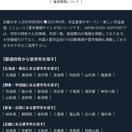
推奨環境について
武蔵大学 人文科学研究科 ■2025年9月、学生食堂がオープン！新しい学生食
堂... | ニュース | 留学情報サイトJPSS ページです。 JAPAN STUDY SUPPORTで
は、学校の特色や入試情報、学部一覧、施設案内の情報を掲載しております。
大学情報だけでなく、外国人留学生向けの試験情報や留学情報も掲載しており
ますのでぜひご活用下さい。
【都道府県から留学先を探す】
[北海道・東北にある留学先を探す]
北海道
青森県
岩手県
宮城県
秋田県
山形県
福島県
[関東・甲信越にある留学先を探す]
茨城県
栃木県
群馬県
埼玉県
千葉県
東京都
神奈川県
山梨県
長野県
新潟県
[東海・北陸にある留学先を探す]
岐阜県
静岡県
愛知県
三重県
富山県
石川県
福井県
[近畿にある留学先を探す]
滋賀県
京都府
大阪府
兵庫県
奈良県
和歌山県