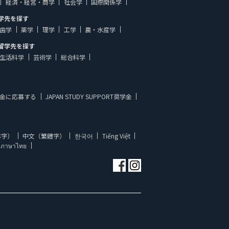
経済・経営・商学
社会学
国際関係学
学先を探す
歯学
薬学
理学
工学
農・水産学
留学先を探す
生活科学
芸術学
総合科学
金に応募する
JAPAN STUDY SUPPORT奨学金
体字）
中文（繁體字）
한국어
Tiếng Việt
ภาษาไทย