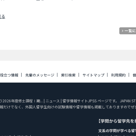
見る
に役立つ情報
先輩のメッセージ
索引検索
サイトマップ
利用規約
26年度修士課程Ⅰ期... | ニュース | 留学情報サイトJPSS ページです。 JAPAN 
報だけでなく、外国人留学生向けの試験情報や留学情報も掲載しておりますのでぜ
【学問から留学先を
文系の学問が学べる留