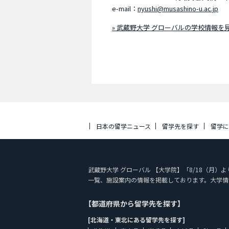
e-mail：
nyushi@musashino-u.ac.jp
» 武蔵野大学 グローバルの学校情報を
日本の留学ニュース
留学先を探す
留学
武蔵野大学 グローバル 【大学院】「8/18（月）より20
一覧、施設案内の情報を掲載しております。大学情
【都道府県から留学先を探す】
[北海道・東北にある留学先を探す]