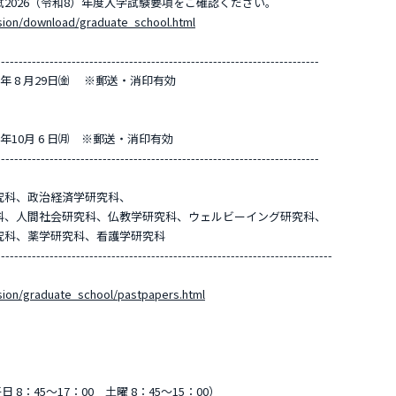
2026（令和8）年度入学試験要項をご確認ください。
sion/download/graduate_school.html
-------------------------------------------------------------------------
25年 8 月29日㈮ ※郵送・消印有効
25年10月 6 日㈪ ※郵送・消印有効
-------------------------------------------------------------------------
究科、政治経済学研究科、
科、人間社会研究科、仏教学研究科、ウェルビーイング研究科、
究科、薬学研究科、看護学研究科
----------------------------------------------------------------------------
sion/graduate_school/pastpapers.html
平日 8：45～17：00 土曜 8：45～15：00）