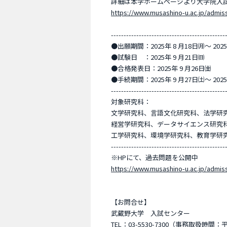
詳細は本学ホームページより大学院入試
https://www.musashino-u.ac.jp/admis
---------------------------------------------
●出願期間：2025年 8 月18日㈪〜 20
●試験日 ：2025年 9 月21日㈰
●合格発表日：2025年 9 月26日㈮
●手続期間：2025年 9 月27日㈯〜 20
---------------------------------------------
対象研究科：
文学研究科、言語文化研究科、法学研
経営学研究科、データサイエンス研究
工学研究科、環境学研究科、教育学研
---------------------------------------------
※HPにて、過去問題を公開中
https://www.musashino-u.ac.jp/admis
【お問合せ】
武蔵野大学 入試センター
TEL：03-5530-7300（事務取扱時間：