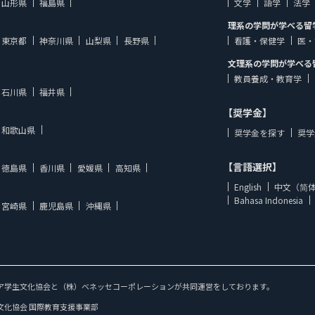
山形県
福島県
文学
語学
法学
理系の学問が学べる留
東京都
神奈川県
山梨県
長野県
看護・保健学
医・
文理系の学問が学べる
教員養成・教育学
石川県
福井県
【奨学金】
和歌山県
奨学金を探す
奨学
【言語選択】
徳島県
香川県
愛媛県
高知県
English
中文（简
Bahasa Indonesia
宮崎県
鹿児島県
沖縄県
ア学生文化協会と（株）ベネッセコーポレーションが共同運営をしております。
文化協会 国際教育支援事業部