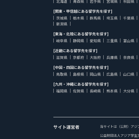
北海道
青森県
岩手県
宮城県
秋田県
[関東・甲信越にある留学先を探す]
茨城県
栃木県
群馬県
埼玉県
千葉県
新潟県
[東海・北陸にある留学先を探す]
岐阜県
静岡県
愛知県
三重県
富山県
[近畿にある留学先を探す]
滋賀県
京都府
大阪府
兵庫県
奈良県
[中国・四国にある留学先を探す]
鳥取県
島根県
岡山県
広島県
山口県
[九州・沖縄にある留学先を探す]
福岡県
佐賀県
長崎県
熊本県
大分県
サイト運営者
当サイトは（公財）アジ
公益財団法人アジア学生