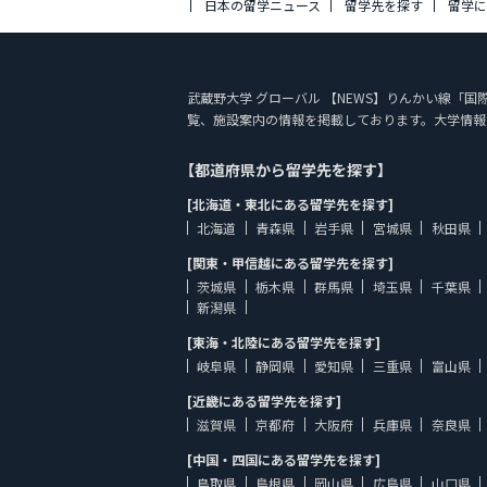
日本の留学ニュース
留学先を探す
留学
武蔵野大学 グローバル 【NEWS】りんかい線「国際展示
覧、施設案内の情報を掲載しております。大学情報
【都道府県から留学先を探す】
[北海道・東北にある留学先を探す]
北海道
青森県
岩手県
宮城県
秋田県
[関東・甲信越にある留学先を探す]
茨城県
栃木県
群馬県
埼玉県
千葉県
新潟県
[東海・北陸にある留学先を探す]
岐阜県
静岡県
愛知県
三重県
富山県
[近畿にある留学先を探す]
滋賀県
京都府
大阪府
兵庫県
奈良県
[中国・四国にある留学先を探す]
鳥取県
島根県
岡山県
広島県
山口県