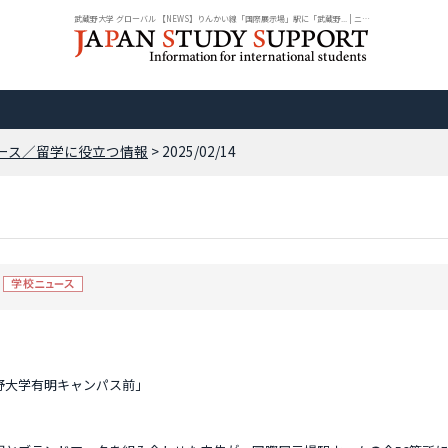
武蔵野大学 グローバル 【NEWS】りんかい線「国際展示場」駅に「武蔵野... | ニュ...
ース／留学に役立つ情報
> 2025/02/14
野大学有明キャンパス前」