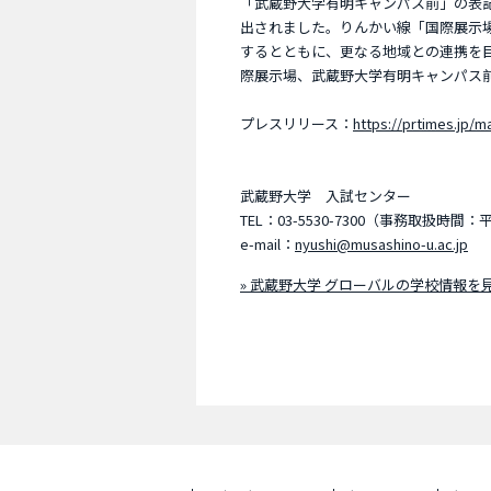
「武蔵野大学有明キャンパス前」の表
出されました。りんかい線「国際展示
するとともに、更なる地域との連携を
際展示場、武蔵野大学有明キャンパス
プレスリリース：
https://prtimes.jp/m
武蔵野大学 入試センター
TEL：03-5530-7300（事務取扱時間：
e-mail：
nyushi@musashino-u.ac.jp
» 武蔵野大学 グローバルの学校情報を