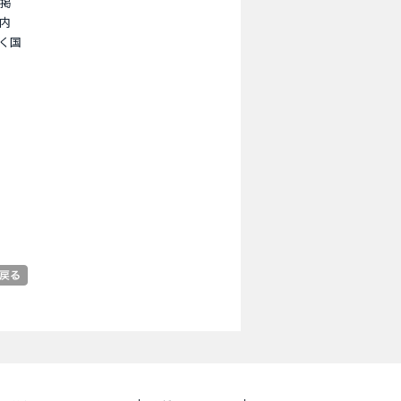
に掲
内
く国