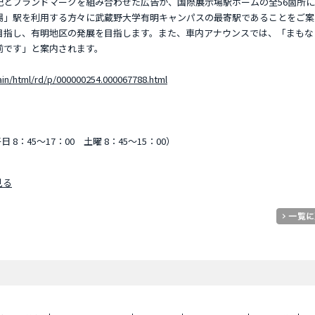
記とブランドマークを組み合わせた広告が、国際展示場駅ホームの全56箇所
場」駅を利用する方々に武蔵野大学有明キャンパスの最寄駅であることをご案
目指し、有明地区の発展を目指します。また、車内アナウンスでは、「まもな
前です」と案内されます。
ain/html/rd/p/000000254.000067788.html
平日 8：45～17：00 土曜 8：45～15：00）
見る