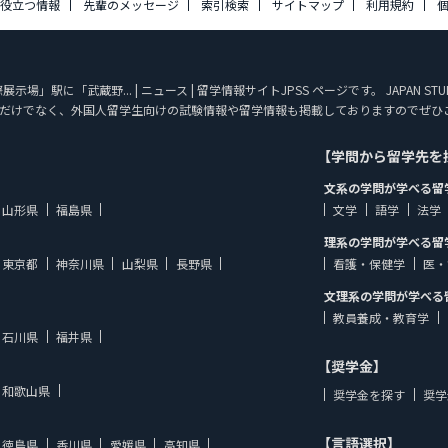
に役立つ情報
先輩のメッセージ
索引検索
サイトマップ
利用規約
場」駅に「武蔵野... | ニュース | 留学情報サイトJPSS ページです。 JAPAN S
だけでなく、外国人留学生向けの試験情報や留学情報も掲載しておりますのでぜひ
【学問から留学先を
文系の学問が学べる留
山形県
福島県
文学
語学
法学
理系の学問が学べる留
東京都
神奈川県
山梨県
長野県
看護・保健学
医・
文理系の学問が学べる
教員養成・教育学
石川県
福井県
【奨学金】
和歌山県
奨学金を探す
奨学
【言語選択】
徳島県
香川県
愛媛県
高知県