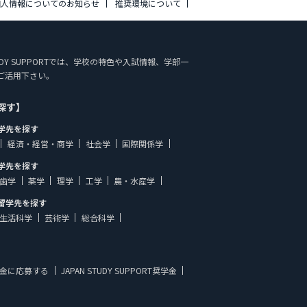
個人情報についてのお知らせ
推奨環境について
TUDY SUPPORTでは、学校の特色や入試情報、学部一
ご活用下さい。
探す】
学先を探す
経済・経営・商学
社会学
国際関係学
学先を探す
歯学
薬学
理学
工学
農・水産学
留学先を探す
生活科学
芸術学
総合科学
金に応募する
JAPAN STUDY SUPPORT奨学金