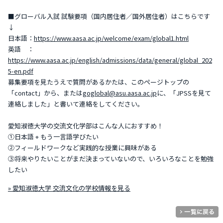
■グローバル入試 試験要項（国内居住者／国外居住者）はこちらです
↓
日本語：
https://www.aasa.ac.jp/welcome/exam/global1.html
英語 ：
https://www.aasa.ac.jp/english/admissions/data/general/global_202
5-en.pdf
募集要項を見たうえで質問があるかたは、このページトップの
「contact」から、または
goglobal@asu.aasa.ac.jp
に、「JPSSを見て
連絡しました」と書いて連絡をしてください。
愛知淑徳大学の交流文化学部はこんな人におすすめ！
①日本語 + もう一言語学びたい
②フィールドワークなど実践的な授業に興味がある
③将来やりたいことがまだ決まっていないので、いろいろなことを勉強
したい
» 愛知淑徳大学 交流文化の学校情報を見る