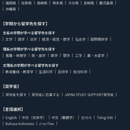
福岡県
佐賀県
長崎県
熊本県
大分県
宮崎県
鹿児島県
沖縄県
【学問から留学先を探す】
文系の学問が学べる留学先を探す
文学
語学
法学
経済・経営・商学
社会学
国際関係学
理系の学問が学べる留学先を探す
看護・保健学
医・歯学
薬学
理学
工学
農・水産学
文理系の学問が学べる留学先を探す
教員養成・教育学
生活科学
芸術学
総合科学
【奨学金】
奨学金を探す
奨学金に応募する
JAPAN STUDY SUPPORT奨学金
【言語選択】
English
中文（简体字）
中文（繁體字）
한국어
Tiếng Việt
Bahasa Indonesia
ภาษาไทย