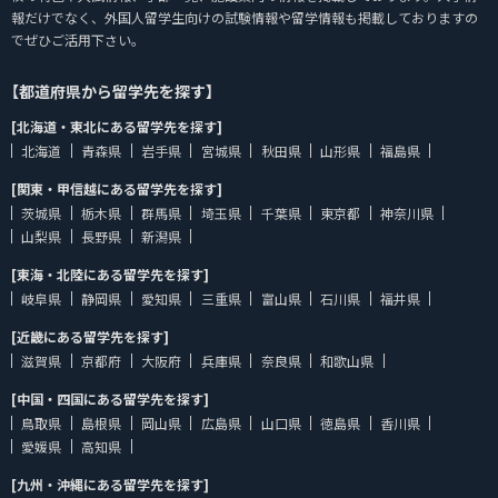
報だけでなく、外国人留学生向けの試験情報や留学情報も掲載しておりますの
でぜひご活用下さい。
【都道府県から留学先を探す】
[北海道・東北にある留学先を探す]
北海道
青森県
岩手県
宮城県
秋田県
山形県
福島県
[関東・甲信越にある留学先を探す]
茨城県
栃木県
群馬県
埼玉県
千葉県
東京都
神奈川県
山梨県
長野県
新潟県
[東海・北陸にある留学先を探す]
岐阜県
静岡県
愛知県
三重県
富山県
石川県
福井県
[近畿にある留学先を探す]
滋賀県
京都府
大阪府
兵庫県
奈良県
和歌山県
[中国・四国にある留学先を探す]
鳥取県
島根県
岡山県
広島県
山口県
徳島県
香川県
愛媛県
高知県
[九州・沖縄にある留学先を探す]