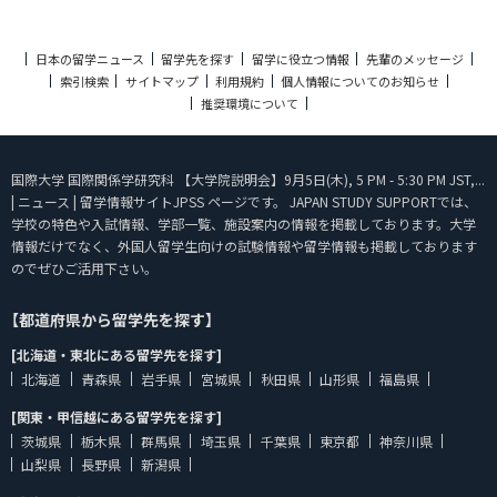
日本の留学ニュース
留学先を探す
留学に役立つ情報
先輩のメッセージ
索引検索
サイトマップ
利用規約
個人情報についてのお知らせ
推奨環境について
国際大学 国際関係学研究科 【大学院説明会】9月5日(木), 5 PM - 5:30 PM JST,...
| ニュース | 留学情報サイトJPSS ページです。 JAPAN STUDY SUPPORTでは、
学校の特色や入試情報、学部一覧、施設案内の情報を掲載しております。大学
情報だけでなく、外国人留学生向けの試験情報や留学情報も掲載しております
のでぜひご活用下さい。
【都道府県から留学先を探す】
[北海道・東北にある留学先を探す]
北海道
青森県
岩手県
宮城県
秋田県
山形県
福島県
[関東・甲信越にある留学先を探す]
茨城県
栃木県
群馬県
埼玉県
千葉県
東京都
神奈川県
山梨県
長野県
新潟県