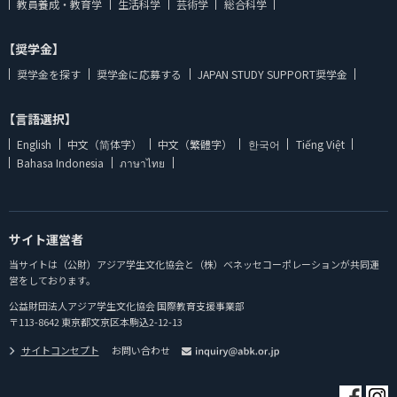
教員養成・教育学
生活科学
芸術学
総合科学
【奨学金】
奨学金を探す
奨学金に応募する
JAPAN STUDY SUPPORT奨学金
【言語選択】
English
中文（简体字）
中文（繁體字）
한국어
Tiếng Việt
Bahasa Indonesia
ภาษาไทย
サイト運営者
当サイトは（公財）アジア学生文化協会と（株）ベネッセコーポレーションが共同運
営をしております。
公益財団法人アジア学生文化協会 国際教育支援事業部
〒113-8642 東京都文京区本駒込2-12-13
サイトコンセプト
お問い合わせ