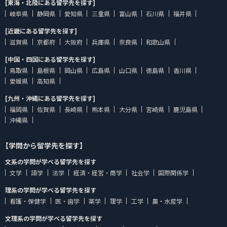
[東海・北陸にある留学先を探す]
岐阜県
静岡県
愛知県
三重県
富山県
石川県
福井県
[近畿にある留学先を探す]
滋賀県
京都府
大阪府
兵庫県
奈良県
和歌山県
[中国・四国にある留学先を探す]
鳥取県
島根県
岡山県
広島県
山口県
徳島県
香川県
愛媛県
高知県
[九州・沖縄にある留学先を探す]
福岡県
佐賀県
長崎県
熊本県
大分県
宮崎県
鹿児島県
沖縄県
【学問から留学先を探す】
文系の学問が学べる留学先を探す
文学
語学
法学
経済・経営・商学
社会学
国際関係学
理系の学問が学べる留学先を探す
看護・保健学
医・歯学
薬学
理学
工学
農・水産学
文理系の学問が学べる留学先を探す