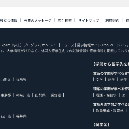
に役立つ情報
先輩のメッセージ
索引検索
サイトマップ
利用規約
n-Expert（学士）プログラム オンライ... | ニュース | 留学情報サイトJPSS ページです
す。大学情報だけでなく、外国人留学生向けの試験情報や留学情報も掲載しており
【学問から留学先を
文系の学問が学べる留
山形県
福島県
文学
語学
法学
理系の学問が学べる留
東京都
神奈川県
山梨県
長野県
看護・保健学
医・
文理系の学問が学べる
教員養成・教育学
石川県
福井県
【奨学金】