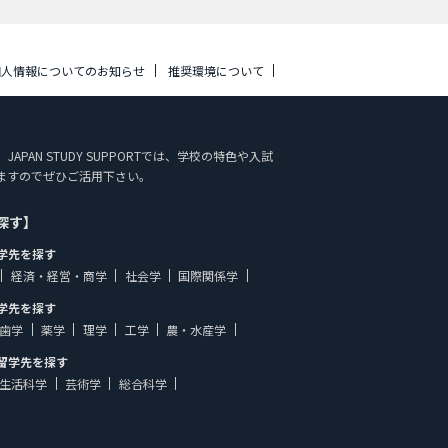
個人情報についてのお知らせ
推奨環境について
。 JAPAN STUDY SUPPORTでは、学校の特色や入試
ますのでぜひご活用下さい。
探す】
学先を探す
経済・経営・商学
社会学
国際関係学
学先を探す
歯学
薬学
理学
工学
農・水産学
留学先を探す
生活科学
芸術学
総合科学