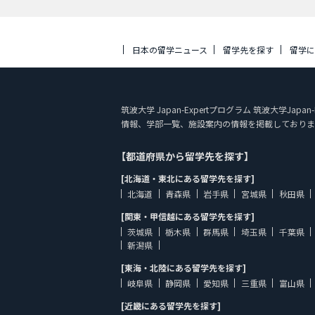
日本の留学ニュース
留学先を探す
留学
筑波大学 Japan-Expertプログラム 筑波大学Japa
情報、学部一覧、施設案内の情報を掲載しておりま
【都道府県から留学先を探す】
[北海道・東北にある留学先を探す]
北海道
青森県
岩手県
宮城県
秋田県
[関東・甲信越にある留学先を探す]
茨城県
栃木県
群馬県
埼玉県
千葉県
新潟県
[東海・北陸にある留学先を探す]
岐阜県
静岡県
愛知県
三重県
富山県
[近畿にある留学先を探す]