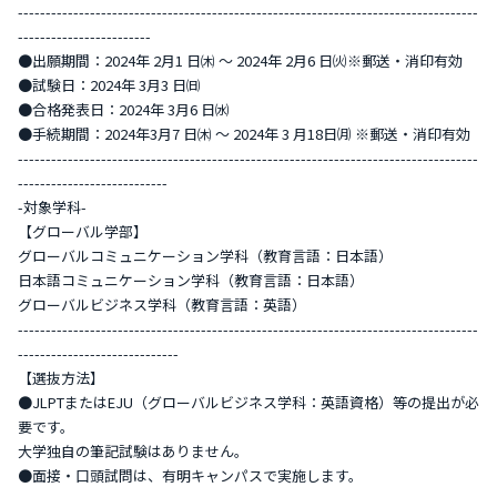
-----------------------------------------------------------------------------------
------------------------
●出願期間：2024年 2月1 日㈭ ～ 2024年 2月6 日㈫※郵送・消印有効
●試験日：2024年 3月3 日㈰
●合格発表日：2024年 3月6 日㈬
●手続期間：2024年3月7 日㈭ ～ 2024年 3 月18日㈪ ※郵送・消印有効
-----------------------------------------------------------------------------------
---------------------------
-対象学科-
【グローバル学部】
グローバルコミュニケーション学科（教育言語：日本語）
日本語コミュニケーション学科（教育言語：日本語）
グローバルビジネス学科（教育言語：英語）
-----------------------------------------------------------------------------------
-----------------------------
【選抜方法】
●JLPTまたはEJU（グローバルビジネス学科：英語資格）等の提出が必
要です。
大学独自の筆記試験はありません。
●面接・口頭試問は、有明キャンパスで実施します。