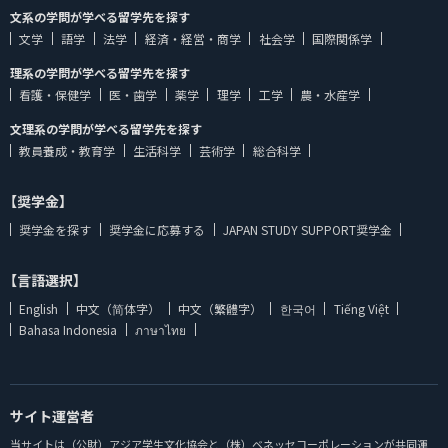
文系の学問が学べる留学先を探す
文学
語学
法学
経済・経営・商学
社会学
国際関係学
理系の学問が学べる留学先を探す
看護・保健学
医・歯学
薬学
理学
工学
農・水産学
文理系の学問が学べる留学先を探す
教員養成・教育学
生活科学
芸術学
総合科学
【奨学金】
奨学金を探す
奨学金に応募する
JAPAN STUDY SUPPORT奨学金
【言語選択】
English
中文（简体字）
中文（繁體字）
한국어
Tiếng Việt
Bahasa Indonesia
ภาษาไทย
サイト運営者
当サイトは（公財）アジア学生文化協会と（株）ベネッセコーポレーションが共同運