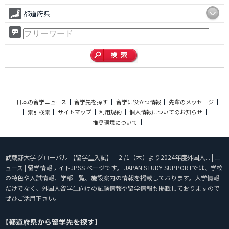
都道府県
日本の留学ニュース
留学先を探す
留学に役立つ情報
先輩のメッセージ
索引検索
サイトマップ
利用規約
個人情報についてのお知らせ
推奨環境について
武蔵野大学 グローバル 【留学生入試】「2 /1（木）より2024年度外国人... | ニ
ュース | 留学情報サイトJPSS ページです。 JAPAN STUDY SUPPORTでは、学校
の特色や入試情報、学部一覧、施設案内の情報を掲載しております。大学情報
だけでなく、外国人留学生向けの試験情報や留学情報も掲載しておりますので
ぜひご活用下さい。
【都道府県から留学先を探す】