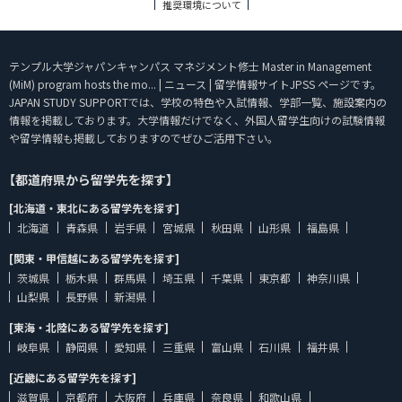
推奨環境について
テンプル大学ジャパンキャンパス マネジメント修士 Master in Management
(MiM) program hosts the mo... | ニュース | 留学情報サイトJPSS ページです。
JAPAN STUDY SUPPORTでは、学校の特色や入試情報、学部一覧、施設案内の
情報を掲載しております。大学情報だけでなく、外国人留学生向けの試験情報
や留学情報も掲載しておりますのでぜひご活用下さい。
【都道府県から留学先を探す】
[北海道・東北にある留学先を探す]
北海道
青森県
岩手県
宮城県
秋田県
山形県
福島県
[関東・甲信越にある留学先を探す]
茨城県
栃木県
群馬県
埼玉県
千葉県
東京都
神奈川県
山梨県
長野県
新潟県
[東海・北陸にある留学先を探す]
岐阜県
静岡県
愛知県
三重県
富山県
石川県
福井県
[近畿にある留学先を探す]
滋賀県
京都府
大阪府
兵庫県
奈良県
和歌山県