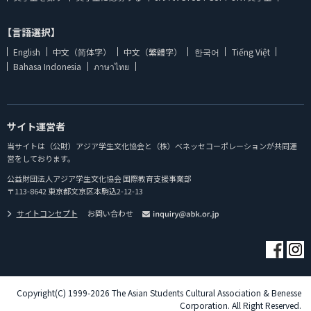
【言語選択】
English
中文（简体字）
中文（繁體字）
한국어
Tiếng Việt
Bahasa Indonesia
ภาษาไทย
サイト運営者
当サイトは（公財）アジア学生文化協会と（株）ベネッセコーポレーションが共同運
営をしております。
公益財団法人アジア学生文化協会 国際教育支援事業部
〒113-8642 東京都文京区本駒込2-12-13
サイトコンセプト
お問い合わせ
Copyright(C) 1999-2026 The Asian Students Cultural Association & Benesse
Corporation. All Right Reserved.