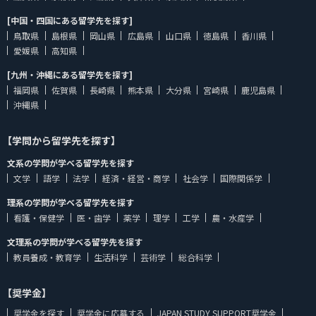
[中国・四国にある留学先を探す]
鳥取県
島根県
岡山県
広島県
山口県
徳島県
香川県
愛媛県
高知県
[九州・沖縄にある留学先を探す]
福岡県
佐賀県
長崎県
熊本県
大分県
宮崎県
鹿児島県
沖縄県
【学問から留学先を探す】
文系の学問が学べる留学先を探す
文学
語学
法学
経済・経営・商学
社会学
国際関係学
理系の学問が学べる留学先を探す
看護・保健学
医・歯学
薬学
理学
工学
農・水産学
文理系の学問が学べる留学先を探す
教員養成・教育学
生活科学
芸術学
総合科学
【奨学金】
奨学金を探す
奨学金に応募する
JAPAN STUDY SUPPORT奨学金