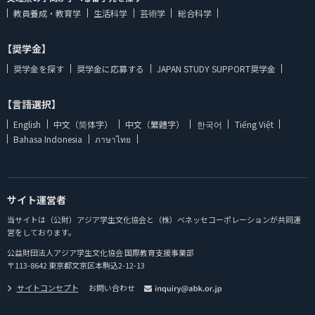
教員養成・教育学
生活科学
芸術学
総合科学
【奨学金】
奨学金を探す
奨学金に応募する
JAPAN STUDY SUPPORT奨学金
【言語選択】
English
中文（简体字）
中文（繁體字）
한국어
Tiếng Việt
Bahasa Indonesia
ภาษาไทย
サイト運営者
当サイトは（公財）アジア学生文化協会と（株）ベネッセコーポレーションが共同運
営をしております。
公益財団法人アジア学生文化協会 国際教育支援事業部
〒113-8642 東京都文京区本駒込2-12-13
サイトコンセプト
お問い合わせ