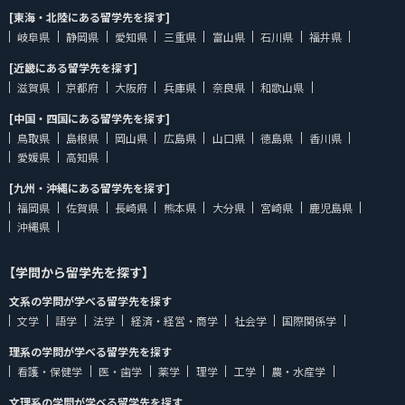
[東海・北陸にある留学先を探す]
岐阜県
静岡県
愛知県
三重県
富山県
石川県
福井県
[近畿にある留学先を探す]
滋賀県
京都府
大阪府
兵庫県
奈良県
和歌山県
[中国・四国にある留学先を探す]
鳥取県
島根県
岡山県
広島県
山口県
徳島県
香川県
愛媛県
高知県
[九州・沖縄にある留学先を探す]
福岡県
佐賀県
長崎県
熊本県
大分県
宮崎県
鹿児島県
沖縄県
【学問から留学先を探す】
文系の学問が学べる留学先を探す
文学
語学
法学
経済・経営・商学
社会学
国際関係学
理系の学問が学べる留学先を探す
看護・保健学
医・歯学
薬学
理学
工学
農・水産学
文理系の学問が学べる留学先を探す