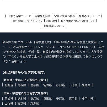
日本の留学ニュース
留学先を探す
留学に役立つ情報
先輩のメッセージ
索引検索
サイトマップ
利用規約
個人情報についてのお知らせ
推奨環境について
武蔵野大学 グローバル 【留学生入試】「2024年度外国人留学生入試説明... | ニ
ュース | 留学情報サイトJPSS ページです。 JAPAN STUDY SUPPORTでは、学校
の特色や入試情報、学部一覧、施設案内の情報を掲載しております。大学情報
だけでなく、外国人留学生向けの試験情報や留学情報も掲載しておりますので
ぜひご活用下さい。
【都道府県から留学先を探す】
[北海道・東北にある留学先を探す]
北海道
青森県
岩手県
宮城県
秋田県
山形県
福島県
[関東・甲信越にある留学先を探す]
茨城県
栃木県
群馬県
埼玉県
千葉県
東京都
神奈川県
山梨県
長野県
新潟県